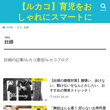
【ルカコ】育児をお
search
しゃれにスマートに
HOME
タグ : 妊婦
妊婦
妊婦の記事/ルカコ通信/ルカコブログ
妊婦生活
【妊婦の腰痛対策】腰痛い、歩けな
い、動けないをなんとかしたい、お
すすめの簡単ストレッチ！
2020.06.04
行ってみた
「舞妓はんも通う 回らないお寿司屋