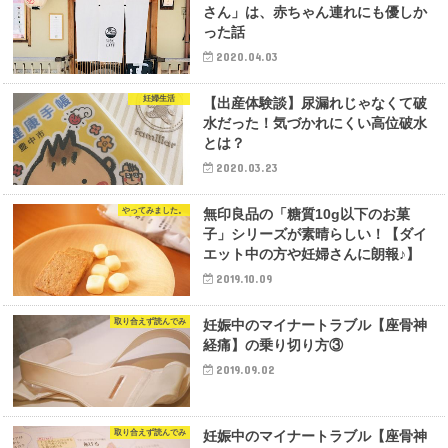
さん」は、赤ちゃん連れにも優しか
った話
2020.04.03
妊婦生活
【出産体験談】尿漏れじゃなくて破
水だった！気づかれにくい高位破水
とは？
2020.03.23
やってみました。
無印良品の「糖質10g以下のお菓
子」シリーズが素晴らしい！【ダイ
エット中の方や妊婦さんに朗報♪】
2019.10.09
取り合えず読んでみ
妊娠中のマイナートラブル【座骨神
経痛】の乗り切り方③
2019.09.02
取り合えず読んでみ
妊娠中のマイナートラブル【座骨神