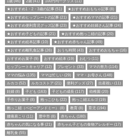
1歳
(46)
2歳
(41)
100円均一グッズ
(11)
★おすすめ1・2・3歳の記事
(51)
★おすすめおもちゃ記事
(8)
★おすすめヒップシートの記事
(21)
★おすすめママの記事
(21)
★おすすめ便利育児グッズ記事
(23)
★おすすめ妊婦さん記事
(24)
★おすすめ子どもの記事
(21)
★おすすめ抱っこ紐の記事
(20)
★おすすめ絵本記事
(10)
★おすすめ赤ちゃん記事
(49)
★おすすめ離乳食記事
(26)
おうち時間
(43)
おすすめおもちゃ
(16)
おすすめお菓子
(9)
おすすめ絵本
(19)
おむつ
(11)
ヒップシートキャリア
(12)
プレゼント
(33)
ママの努力
(114)
ママの悩み
(135)
ママは忙しい
(29)
ママ・お母さん
(148)
ルカコ
(52)
ルカコストア
(21)
便利グッズ
(27)
出産祝い
(11)
妊婦
(8)
子ども
(163)
子どもの成長
(117)
幼稚園
(20)
手作りお菓子
(8)
抱っこひも
(22)
抱っこ紐エルゴ
(19)
抱っこ紐（ベビーアンドミー）
(8)
教育
(8)
育児
(194)
腰痛肩こり
(11)
豊中市
(8)
赤ちゃん
(180)
赤ちゃんの気になる事
(21)
赤ちゃん子どもの食物アレルギー
(17)
離乳食
(55)