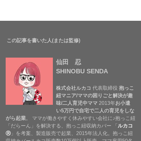
この記事を書いた人(または監修)
仙田 忍
SHINOBU SENDA
株式会社ルカコ
代表取締役
抱っこ
紐マニア/ママの困りごと解決が趣
味/二人育児中ママ
2013年
お小遣
い5万円で自宅で二人の育児をしな
がら起業
。 ママが働きやすく休みやすい会社に♪抱っこ紐
「だらーん」を解決する、抱っこ紐収納カバー 「
ルカコ
Ⓡ
」を考案、製造販売で起業、2015年法人化。抱っこ紐
収納カバールカコ販売数10万個以上販売、ママ雇用50名