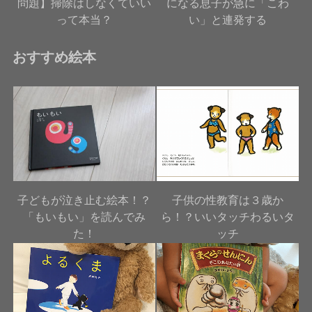
問題】掃除はしなくていい
になる息子が急に「こわ
って本当？
い」と連発する
おすすめ絵本
子どもが泣き止む絵本！？
子供の性教育は３歳か
「もいもい」を読んでみ
ら！？いいタッチわるいタ
た！
ッチ