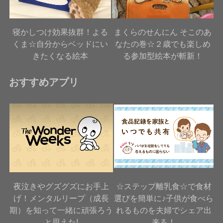
寝かしつけ効果抜群！よる
まくらのせんにん そこのあ
くま☆自分からベッドにい
なたの巻☆２歳でも楽しめ
きたくなる絵本
る参加型絵本が斬新！
おすすめアプリ
夜泣きやグズグズにお手上
☆ステップ離乳食☆で食材
げ！メンタルリープ（成長
選びを簡単に♪子供が食べら
期）を知って一緒に頑張ろう
れるものを夫婦でシェア出
と思えた!
来る！