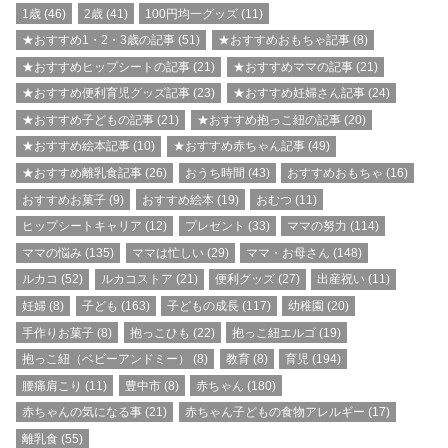
1歳
(46)
2歳
(41)
100円均一グッズ
(11)
★おすすめ1・2・3歳の記事
(51)
★おすすめおもちゃ記事
(8)
★おすすめヒップシートの記事
(21)
★おすすめママの記事
(21)
★おすすめ便利育児グッズ記事
(23)
★おすすめ妊婦さん記事
(24)
★おすすめ子どもの記事
(21)
★おすすめ抱っこ紐の記事
(20)
★おすすめ絵本記事
(10)
★おすすめ赤ちゃん記事
(49)
★おすすめ離乳食記事
(26)
おうち時間
(43)
おすすめおもちゃ
(16)
おすすめお菓子
(9)
おすすめ絵本
(19)
おむつ
(11)
ヒップシートキャリア
(12)
プレゼント
(33)
ママの努力
(114)
ママの悩み
(135)
ママは忙しい
(29)
ママ・お母さん
(148)
ルカコ
(52)
ルカコストア
(21)
便利グッズ
(27)
出産祝い
(11)
妊婦
(8)
子ども
(163)
子どもの成長
(117)
幼稚園
(20)
手作りお菓子
(8)
抱っこひも
(22)
抱っこ紐エルゴ
(19)
抱っこ紐（ベビーアンドミー）
(8)
教育
(8)
育児
(194)
腰痛肩こり
(11)
豊中市
(8)
赤ちゃん
(180)
赤ちゃんの気になる事
(21)
赤ちゃん子どもの食物アレルギー
(17)
離乳食
(55)