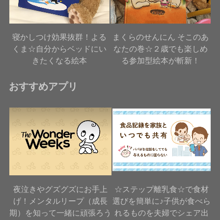
寝かしつけ効果抜群！よる
まくらのせんにん そこのあ
くま☆自分からベッドにい
なたの巻☆２歳でも楽しめ
きたくなる絵本
る参加型絵本が斬新！
おすすめアプリ
夜泣きやグズグズにお手上
☆ステップ離乳食☆で食材
げ！メンタルリープ（成長
選びを簡単に♪子供が食べら
期）を知って一緒に頑張ろう
れるものを夫婦でシェア出