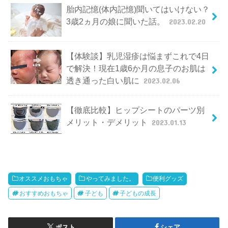
胎内記憶(体内記憶)聞いてはいけない？
3歳2ヵ月の娘に聞いた話。
2023.02.20
【体験談】乳児湿疹は悩まずこれで4日
で解決！現在1歳6か月の息子のお肌は
透き通った白い肌に
2023.02.06
【徹底比較】ヒップシートのパーツ別
メリット・デメリット
2023.01.13
オススメおもちゃ
やってみました。
便利グッズ
おすすめおもちゃ
子ども
子どもの成長
ポスト
シェア