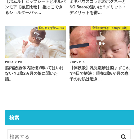
【ポムル】ヒップシートとポルバ
ミキハウスコラボのポグネーと
ンモア【徹底比較】 抱っこでき
NO.5neoの違いは？メリット・
るショルダーバッ…
デメリットを徹…
取り合えず読んでみ
育児の気づき（baby0~2歳）
2023.2.20
2023.2.6
胎内記憶(体内記憶)聞いてはいけ
【体験談】乳児湿疹は悩まずこれ
ない？3歳2ヵ月の娘に聞いた
で4日で解決！現在1歳6か月の息
話。
子のお肌は透き…
検索