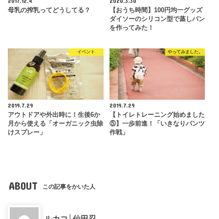
2017.12.4
2020.3.30
母乳の搾乳ってどうしてる？
【おうち時間】100円均一グッズ
ダイソーのシリコン型で蒸しパン
を作ってみた！
イベント
やってみました。
2019.7.29
2019.7.29
アウトドアや外出時に！生後6か
【トイレトレーニング始めました
月から使える「オーガニック虫除
⑤】一歩前進！「いきなりパンツ
けスプレー」
作戦」
ABOUT
この記事をかいた人
ルカコ│仙田忍