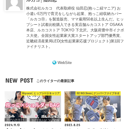
株式会社ルカコ 代表取締役 仙田忍(抱っこ紐マニア) お
小遣い5万円で育児をしながら起業、抱っこ紐収納カバー
「ルカコⓇ」を製造販売、ママ雇用50名以上生んだ。ヒッ
プシート試着比較購入できる実店舗ルカコストア OSAKA
本店、ルカコストア TOKYO 下北沢。大阪府豊中市イクボ
ス大使。全国女性起業家大賞スタートアップ部門優秀賞、
近畿経済産業局LED(女性起業家応援プロジェクト)第1回フ
ァイナリスト。
WebSite
NEW POST
このライターの最新記事
Hipseat│ヒップシートキャリア
02 NO.5neo│ナンバーファイブネオ
2024.11.13
2023.8.25