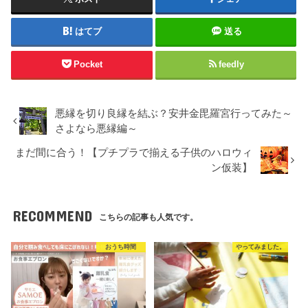
はてブ
送る
Pocket
feedly
悪縁を切り良縁を結ぶ？安井金毘羅宮行ってみた～
さよなら悪縁編～
まだ間に合う！【プチプラで揃える子供のハロウィ
ン仮装】
RECOMMEND
こちらの記事も人気です。
おうち時間
やってみました。