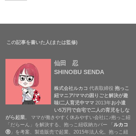
この記事を書いた人(または監修)
仙田 忍
SHINOBU SENDA
株式会社ルカコ
代表取締役
抱っこ
紐マニア/ママの困りごと解決が趣
味/二人育児中ママ
2013年
お小遣
い5万円で自宅で二人の育児をしな
がら起業
。 ママが働きやすく休みやすい会社に♪抱っこ紐
「だらーん」を解決する、抱っこ紐収納カバー 「
ルカコ
Ⓡ
」を考案、製造販売で起業、2015年法人化。抱っこ紐