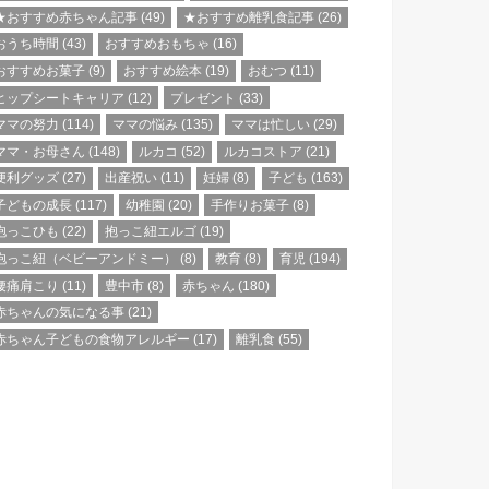
★おすすめ赤ちゃん記事
(49)
★おすすめ離乳食記事
(26)
おうち時間
(43)
おすすめおもちゃ
(16)
おすすめお菓子
(9)
おすすめ絵本
(19)
おむつ
(11)
ヒップシートキャリア
(12)
プレゼント
(33)
ママの努力
(114)
ママの悩み
(135)
ママは忙しい
(29)
ママ・お母さん
(148)
ルカコ
(52)
ルカコストア
(21)
便利グッズ
(27)
出産祝い
(11)
妊婦
(8)
子ども
(163)
子どもの成長
(117)
幼稚園
(20)
手作りお菓子
(8)
抱っこひも
(22)
抱っこ紐エルゴ
(19)
抱っこ紐（ベビーアンドミー）
(8)
教育
(8)
育児
(194)
腰痛肩こり
(11)
豊中市
(8)
赤ちゃん
(180)
赤ちゃんの気になる事
(21)
赤ちゃん子どもの食物アレルギー
(17)
離乳食
(55)