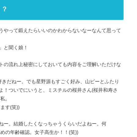
？？
うやって鍛えたらいいのかわからないなーなんて思って
」と聞く娘！
トの流れ上秘密にしておいても内容をご理解いただけな
が好きだねー。でも星野源もすごく好み、山ピーとふたり
よ！ついでにいうと、ミスチルの桜井さん(桜井和寿さ
う私。
す(笑))
ねー。結婚したくなっちゃうくらいだよねー。何
めの年齢確認。女子高生か！！(笑))