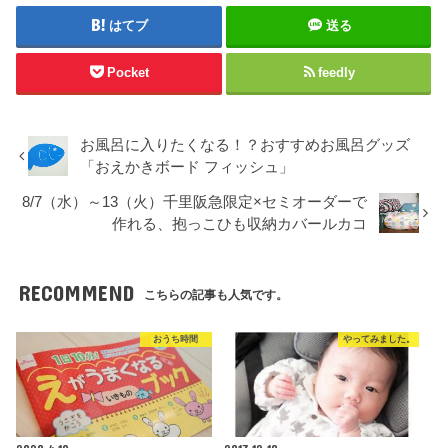
はてブ
送る
Pocket
feedly
お風呂に入りたくなる！？おすすめお風呂グッズ
「おえかきボード フィッシュ」
8/7（水）～13（火）千里阪急限定×セミオーダーで
作れる、抱っこひも収納カバールカコ
RECOMMEND
こちらの記事も人気です。
おうち時間
やってみました。
2020.4.10
2017.12.10