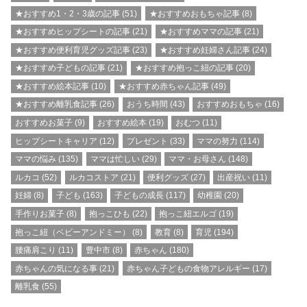
★おすすめ1・2・3歳の記事
(51)
★おすすめおもちゃ記事
(8)
★おすすめヒップシートの記事
(21)
★おすすめママの記事
(21)
★おすすめ便利育児グッズ記事
(23)
★おすすめ妊婦さん記事
(24)
★おすすめ子どもの記事
(21)
★おすすめ抱っこ紐の記事
(20)
★おすすめ絵本記事
(10)
★おすすめ赤ちゃん記事
(49)
★おすすめ離乳食記事
(26)
おうち時間
(43)
おすすめおもちゃ
(16)
おすすめお菓子
(9)
おすすめ絵本
(19)
おむつ
(11)
ヒップシートキャリア
(12)
プレゼント
(33)
ママの努力
(114)
ママの悩み
(135)
ママは忙しい
(29)
ママ・お母さん
(148)
ルカコ
(52)
ルカコストア
(21)
便利グッズ
(27)
出産祝い
(11)
妊婦
(8)
子ども
(163)
子どもの成長
(117)
幼稚園
(20)
手作りお菓子
(8)
抱っこひも
(22)
抱っこ紐エルゴ
(19)
抱っこ紐（ベビーアンドミー）
(8)
教育
(8)
育児
(194)
腰痛肩こり
(11)
豊中市
(8)
赤ちゃん
(180)
赤ちゃんの気になる事
(21)
赤ちゃん子どもの食物アレルギー
(17)
離乳食
(55)