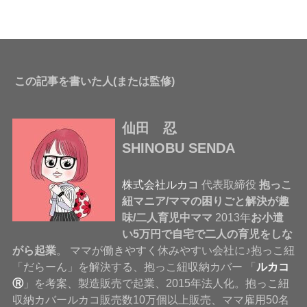
この記事を書いた人(または監修)
仙田 忍
SHINOBU SENDA
株式会社ルカコ
代表取締役
抱っこ
紐マニア/ママの困りごと解決が趣
味/二人育児中ママ
2013年
お小遣
い5万円で自宅で二人の育児をしな
がら起業
。 ママが働きやすく休みやすい会社に♪抱っこ紐
「だらーん」を解決する、抱っこ紐収納カバー 「
ルカコ
Ⓡ
」を考案、製造販売で起業、2015年法人化。抱っこ紐
収納カバールカコ販売数10万個以上販売、ママ雇用50名