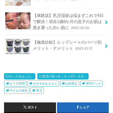
【体験談】乳児湿疹は悩まずこれで4日
で解決！現在1歳6か月の息子のお肌は
透き通った白い肌に
2023.02.06
【徹底比較】ヒップシートのパーツ別
メリット・デメリット
2023.01.13
やってみました。
育児の気づき（キッズ3～６才）
おうち時間
おすすめおもちゃ
お絵描き
便利グッズ
子どもの成長
育児
ポスト
シェア