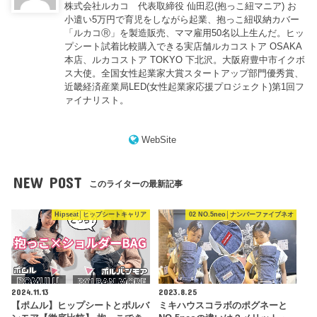
株式会社ルカコ 代表取締役 仙田忍(抱っこ紐マニア) お
小遣い5万円で育児をしながら起業、抱っこ紐収納カバー
「ルカコⓇ」を製造販売、ママ雇用50名以上生んだ。ヒッ
プシート試着比較購入できる実店舗ルカコストア OSAKA
本店、ルカコストア TOKYO 下北沢。大阪府豊中市イクボ
ス大使。全国女性起業家大賞スタートアップ部門優秀賞、
近畿経済産業局LED(女性起業家応援プロジェクト)第1回フ
ァイナリスト。
WebSite
NEW POST
このライターの最新記事
Hipseat│ヒップシートキャリア
02 NO.5neo│ナンバーファイブネオ
2024.11.13
2023.8.25
【ポムル】ヒップシートとポルバ
ミキハウスコラボのポグネーと