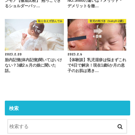
ンモア【徹底比較】 抱っこでき
NO.5neoの違いは？メリット・
るショルダーバッ…
デメリットを徹…
取り合えず読んでみ
育児の気づき（baby0~2歳）
2023.2.20
2023.2.6
胎内記憶(体内記憶)聞いてはいけ
【体験談】乳児湿疹は悩まずこれ
ない？3歳2ヵ月の娘に聞いた
で4日で解決！現在1歳6か月の息
話。
子のお肌は透き…
検索