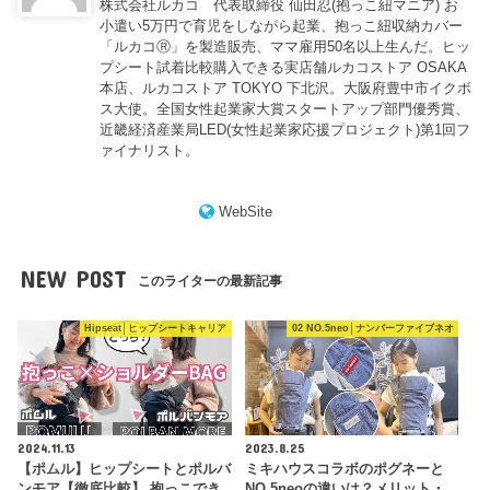
株式会社ルカコ 代表取締役 仙田忍(抱っこ紐マニア) お
小遣い5万円で育児をしながら起業、抱っこ紐収納カバー
「ルカコⓇ」を製造販売、ママ雇用50名以上生んだ。ヒッ
プシート試着比較購入できる実店舗ルカコストア OSAKA
本店、ルカコストア TOKYO 下北沢。大阪府豊中市イクボ
ス大使。全国女性起業家大賞スタートアップ部門優秀賞、
近畿経済産業局LED(女性起業家応援プロジェクト)第1回フ
ァイナリスト。
WebSite
NEW POST
このライターの最新記事
Hipseat│ヒップシートキャリア
02 NO.5neo│ナンバーファイブネオ
2024.11.13
2023.8.25
【ポムル】ヒップシートとポルバ
ミキハウスコラボのポグネーと
ンモア【徹底比較】 抱っこでき
NO.5neoの違いは？メリット・