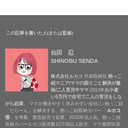
この記事を書いた人(または監修)
仙田 忍
SHINOBU SENDA
株式会社ルカコ
代表取締役
抱っこ
紐マニア/ママの困りごと解決が趣
味/二人育児中ママ
2013年
お小遣
い5万円で自宅で二人の育児をしな
がら起業
。 ママが働きやすく休みやすい会社に♪抱っこ紐
「だらーん」を解決する、抱っこ紐収納カバー 「
ルカコ
Ⓡ
」を考案、製造販売で起業、2015年法人化。抱っこ紐
収納カバールカコ販売数10万個以上販売、ママ雇用50名