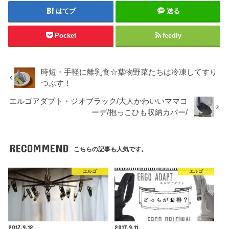
はてブ
送る
Pocket
feedly
時短・手軽に離乳食☆葉物野菜たちは冷凍してすり
つぶす！
エルゴアダプト・ジオブラック/大人かわいいママコ
ーデ/抱っこひも収納カバー/
RECOMMEND
こちらの記事も人気です。
エルゴ
エルゴ
2017.9.12
2017.9.11