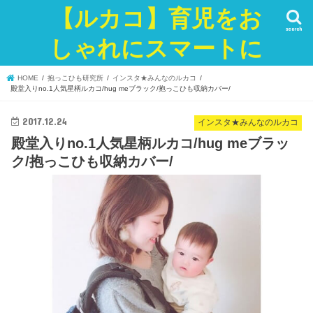
【ルカコ】育児をお
search
しゃれにスマートに
HOME
抱っこひも研究所
インスタ★みんなのルカコ
殿堂入りno.1人気星柄ルカコ/hug meブラック/抱っこひも収納カバー/
2017.12.24
インスタ★みんなのルカコ
殿堂入りno.1人気星柄ルカコ/hug meブラッ
ク/抱っこひも収納カバー/