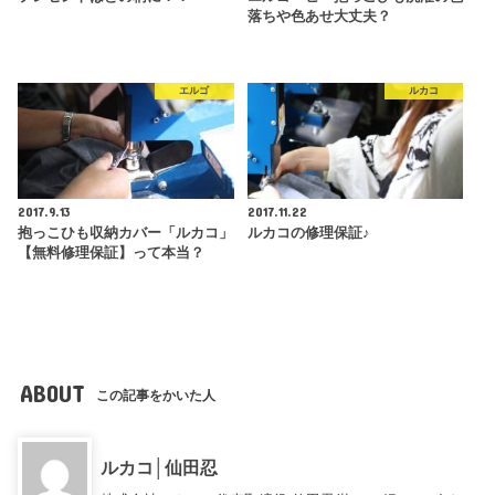
落ちや色あせ大丈夫？
エルゴ
ルカコ
2017.9.13
2017.11.22
抱っこひも収納カバー「ルカコ」
ルカコの修理保証♪
【無料修理保証】って本当？
ABOUT
この記事をかいた人
ルカコ│仙田忍