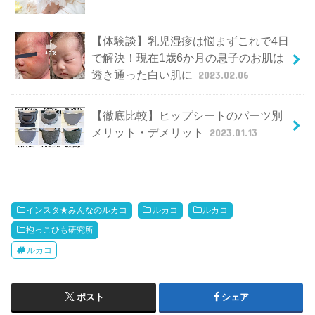
【体験談】乳児湿疹は悩まずこれで4日
で解決！現在1歳6か月の息子のお肌は
透き通った白い肌に
2023.02.06
【徹底比較】ヒップシートのパーツ別
メリット・デメリット
2023.01.13
インスタ★みんなのルカコ
ルカコ
ルカコ
抱っこひも研究所
ルカコ
ポスト
シェア