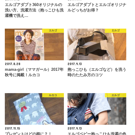
エルゴアダプト360オリジナルの
エルゴアダプトとエルゴオリジナ
洗い方、洗濯方法（抱っこひも洗
ルどっちがお得？
濯機で洗え…
エルゴ
エルゴ
2017.8.28
2017.9.13
mama-girl（ママガール）2017年
抱っこひも（エルゴなど）を洗う
秋号に掲載！ルカコ
時のたたみ方のコツ
ルカコ
エルゴ
2017.11.15
2017.9.13
プレゼントはどの柄に？！
エルゴベビー抱っこひも洗濯の色