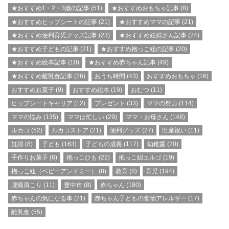
★おすすめ1・2・3歳の記事
(51)
★おすすめおもちゃ記事
(8)
★おすすめヒップシートの記事
(21)
★おすすめママの記事
(21)
★おすすめ便利育児グッズ記事
(23)
★おすすめ妊婦さん記事
(24)
★おすすめ子どもの記事
(21)
★おすすめ抱っこ紐の記事
(20)
★おすすめ絵本記事
(10)
★おすすめ赤ちゃん記事
(49)
★おすすめ離乳食記事
(26)
おうち時間
(43)
おすすめおもちゃ
(16)
おすすめお菓子
(9)
おすすめ絵本
(19)
おむつ
(11)
ヒップシートキャリア
(12)
プレゼント
(33)
ママの努力
(114)
ママの悩み
(135)
ママは忙しい
(29)
ママ・お母さん
(148)
ルカコ
(52)
ルカコストア
(21)
便利グッズ
(27)
出産祝い
(11)
妊婦
(8)
子ども
(163)
子どもの成長
(117)
幼稚園
(20)
手作りお菓子
(8)
抱っこひも
(22)
抱っこ紐エルゴ
(19)
抱っこ紐（ベビーアンドミー）
(8)
教育
(8)
育児
(194)
腰痛肩こり
(11)
豊中市
(8)
赤ちゃん
(180)
赤ちゃんの気になる事
(21)
赤ちゃん子どもの食物アレルギー
(17)
離乳食
(55)