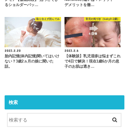
るショルダーバッ…
デメリットを徹…
取り合えず読んでみ
育児の気づき（baby0~2歳）
2023.2.20
2023.2.6
胎内記憶(体内記憶)聞いてはいけ
【体験談】乳児湿疹は悩まずこれ
ない？3歳2ヵ月の娘に聞いた
で4日で解決！現在1歳6か月の息
話。
子のお肌は透き…
検索