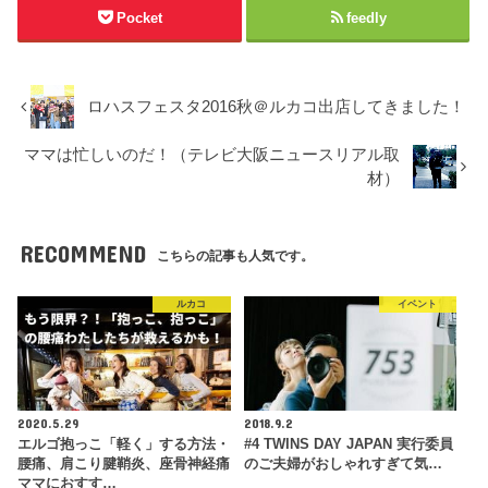
Pocket
feedly
ロハスフェスタ2016秋＠ルカコ出店してきました！
ママは忙しいのだ！（テレビ大阪ニュースリアル取
材）
RECOMMEND
こちらの記事も人気です。
ルカコ
イベント
2020.5.29
2018.9.2
エルゴ抱っこ「軽く」する方法・
#4 TWINS DAY JAPAN 実行委員
腰痛、肩こり腱鞘炎、座骨神経痛
のご夫婦がおしゃれすぎて気…
ママにおすす…