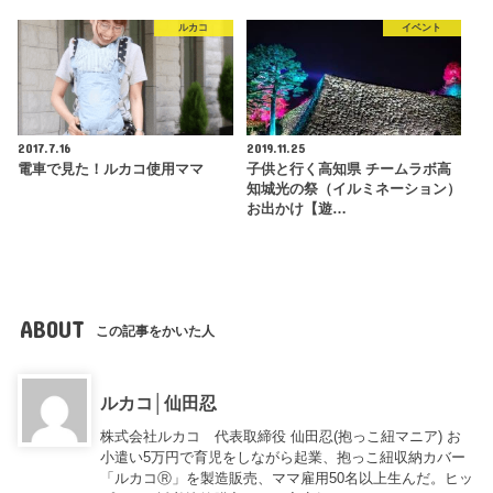
ルカコ
イベント
2017.7.16
2019.11.25
電車で見た！ルカコ使用ママ
子供と行く高知県 チームラボ高
知城光の祭（イルミネーション）
お出かけ【遊…
ABOUT
この記事をかいた人
ルカコ│仙田忍
株式会社ルカコ 代表取締役 仙田忍(抱っこ紐マニア) お
小遣い5万円で育児をしながら起業、抱っこ紐収納カバー
「ルカコⓇ」を製造販売、ママ雇用50名以上生んだ。ヒッ