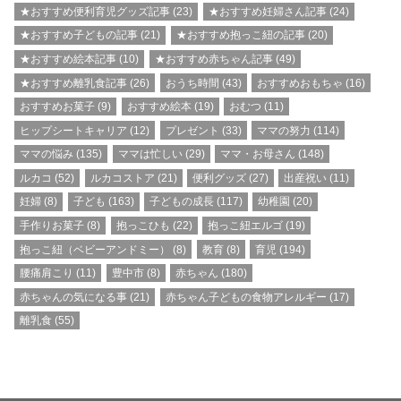
★おすすめ便利育児グッズ記事
(23)
★おすすめ妊婦さん記事
(24)
★おすすめ子どもの記事
(21)
★おすすめ抱っこ紐の記事
(20)
★おすすめ絵本記事
(10)
★おすすめ赤ちゃん記事
(49)
★おすすめ離乳食記事
(26)
おうち時間
(43)
おすすめおもちゃ
(16)
おすすめお菓子
(9)
おすすめ絵本
(19)
おむつ
(11)
ヒップシートキャリア
(12)
プレゼント
(33)
ママの努力
(114)
ママの悩み
(135)
ママは忙しい
(29)
ママ・お母さん
(148)
ルカコ
(52)
ルカコストア
(21)
便利グッズ
(27)
出産祝い
(11)
妊婦
(8)
子ども
(163)
子どもの成長
(117)
幼稚園
(20)
手作りお菓子
(8)
抱っこひも
(22)
抱っこ紐エルゴ
(19)
抱っこ紐（ベビーアンドミー）
(8)
教育
(8)
育児
(194)
腰痛肩こり
(11)
豊中市
(8)
赤ちゃん
(180)
赤ちゃんの気になる事
(21)
赤ちゃん子どもの食物アレルギー
(17)
離乳食
(55)