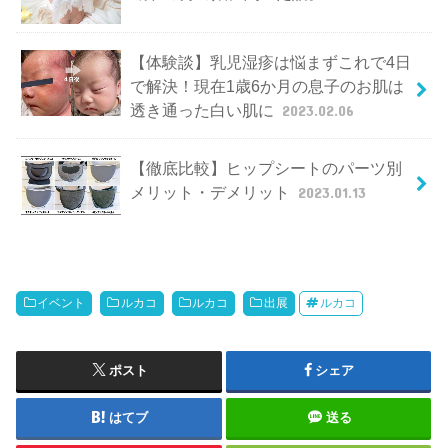
【体験談】乳児湿疹は悩まずこれで4日
で解決！現在1歳6か月の息子のお肌は
透き通った白い肌に
2023.02.06
【徹底比較】ヒップシートのパーツ別
メリット・デメリット
2023.01.13
イベント
ルカコ
ルカコ
出展
ルカコ
ポスト
シェア
はてブ
送る