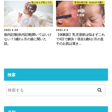
取り合えず読んでみ
育児の気づき（baby0~2歳）
2023.2.20
2023.2.6
胎内記憶(体内記憶)聞いてはいけ
【体験談】乳児湿疹は悩まずこれ
ない？3歳2ヵ月の娘に聞いた
で4日で解決！現在1歳6か月の息
話。
子のお肌は透き…
検索