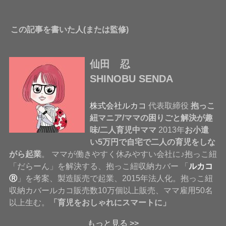
この記事を書いた人(または監修)
仙田 忍
SHINOBU SENDA
株式会社ルカコ
代表取締役
抱っこ
紐マニア/ママの困りごと解決が趣
味/二人育児中ママ
2013年
お小遣
い5万円で自宅で二人の育児をしな
がら起業
。 ママが働きやすく休みやすい会社に♪抱っこ紐
「だらーん」を解決する、抱っこ紐収納カバー 「
ルカコ
Ⓡ
」を考案、製造販売で起業、2015年法人化。抱っこ紐
収納カバールカコ販売数10万個以上販売、ママ雇用50名
以上生む。
「育児をおしゃれにスマートに」
もっと見る >>