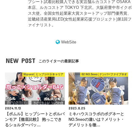
プシート試着比較購入できる実店舗ルカコストア OSAKA
本店、ルカコストア TOKYO 下北沢。大阪府豊中市イクボ
ス大使。全国女性起業家大賞スタートアップ部門優秀賞、
近畿経済産業局LED(女性起業家応援プロジェクト)第1回フ
ァイナリスト。
WebSite
NEW POST
このライターの最新記事
Hipseat│ヒップシートキャリア
02 NO.5neo│ナンバーファイブネオ
2024.11.13
2023.8.25
【ポムル】ヒップシートとポルバ
ミキハウスコラボのポグネーと
ンモア【徹底比較】 抱っこでき
NO.5neoの違いは？メリット・
るショルダーバッ…
デメリットを徹…