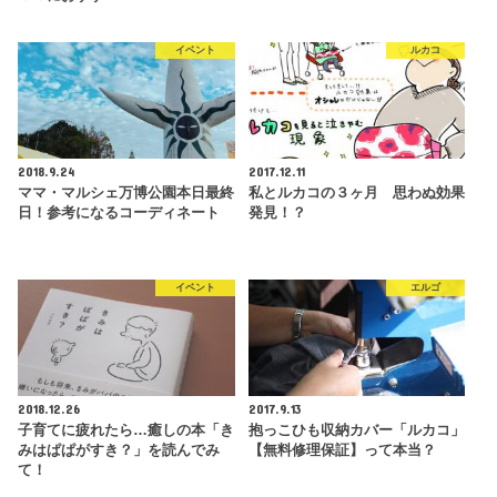
イベント
ルカコ
2018.9.24
2017.12.11
ママ・マルシェ万博公園本日最終
私とルカコの３ヶ月 思わぬ効果
日！参考になるコーディネート
発見！？
イベント
エルゴ
2018.12.26
2017.9.13
子育てに疲れたら…癒しの本「き
抱っこひも収納カバー「ルカコ」
みはぱぱがすき？」を読んでみ
【無料修理保証】って本当？
て！