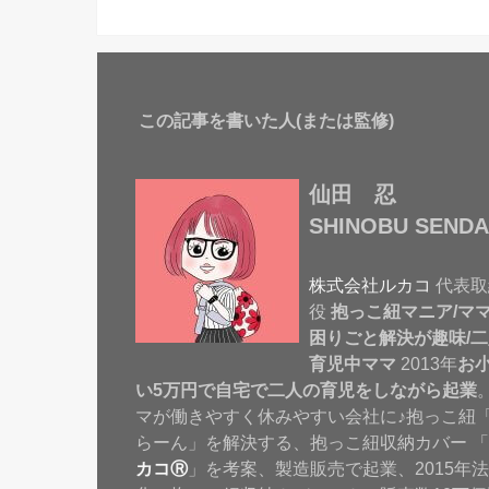
この記事を書いた人(または監修)
仙田 忍
SHINOBU SENDA
株式会社ルカコ
代表取
役
抱っこ紐マニア/マ
困りごと解決が趣味/二
育児中ママ
2013年
お
い5万円で自宅で二人の育児をしながら起業
マが働きやすく休みやすい会社に♪抱っこ紐
らーん」を解決する、抱っこ紐収納カバー 「
カコⓇ
」を考案、製造販売で起業、2015年