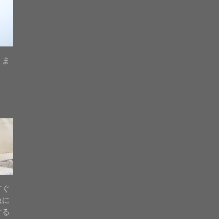
りま
すぐ
急に
する