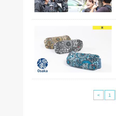
賞
<
1