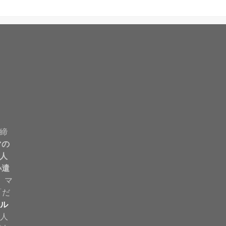
締
マの
人
小遣
。 マ
「だ
ル
法人