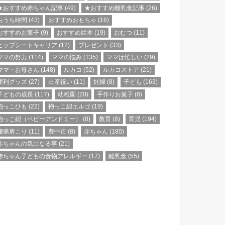
★おすすめ赤ちゃん記事
(49)
★おすすめ離乳食記事
(26)
おうち時間
(43)
おすすめおもちゃ
(16)
おすすめお菓子
(9)
おすすめ絵本
(19)
おむつ
(11)
ヒップシートキャリア
(12)
プレゼント
(33)
ママの努力
(114)
ママの悩み
(135)
ママは忙しい
(29)
ママ・お母さん
(148)
ルカコ
(52)
ルカコストア
(21)
便利グッズ
(27)
出産祝い
(11)
妊婦
(8)
子ども
(163)
子どもの成長
(117)
幼稚園
(20)
手作りお菓子
(8)
抱っこひも
(22)
抱っこ紐エルゴ
(19)
抱っこ紐（ベビーアンドミー）
(8)
教育
(8)
育児
(194)
腰痛肩こり
(11)
豊中市
(8)
赤ちゃん
(180)
赤ちゃんの気になる事
(21)
赤ちゃん子どもの食物アレルギー
(17)
離乳食
(55)