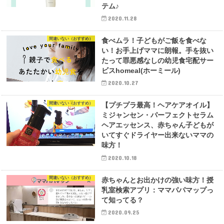
テム♪
2020.11.28
間違いない（おすすめ）
食べムラ！子どもがご飯を食べな
い！お手上げママに朗報。手を抜い
たって罪悪感なしの幼児食宅配サー
ビスhomeal(ホーミール)
2020.10.27
間違いない（おすすめ）
【プチプラ最高！ヘアケアオイル】
ミジャンセン・パーフェクトセラム
ヘアエッセンス、赤ちゃん子どもが
いてすぐドライヤー出来ないママの
味方！
2020.10.18
間違いない（おすすめ）
赤ちゃんとお出かけの強い味方！授
乳室検索アプリ：ママパパマップっ
て知ってる？
2020.09.25