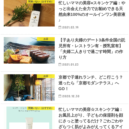
間違いない（おすすめ）
忙しいママの美容⭐︎スキンケア編：や
っと出会えた全力でお勧めできる天
然由来100%のオールインワン美容液
♪
2021.03.19
お店
【子あり夫婦のデート3条件全国の託
児所有・レストラン有・授乳室有】
「夫婦二人きりで過ごす時間」の作
り方
2021.01.23
お店
京都で子連れランチ、どこ行こう？
迷ったら「京都モダンテラス」へ
GO！
2020.12.30
間違いない（おすすめ）
忙しいママの美容☆スキンケア編：
お風呂上がり、子どもの保湿剤を顔
にさっと塗ってるだけ？ごわごわや
ざらつく肌がよみがえってくるアイ