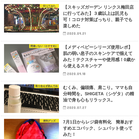
行ってみた
【スキッズガーデン リンクス梅田店
に行ってみた】３歳以上は託児も
可！コロナ対策ばっちり、親子でも
楽しめた
2020.09.21
間違いない（おすすめ）
【メディベビーシリーズ使用レポ】
肌の弱い息子のスキンケアで揃えて
みた！テクスチャーや使用感！0歳か
ら使えるスキンケア
2020.09.18
取り合えず読んでみ
むくみ、偏頭痛、肩こり。ママも自
分時間を。SHIGETA（シゲタ）の精
油で身も心もリラックス。
2020.07.27
便利グッズ
7月1日からレジ袋有料化 簡単おす
すめエコバック、シュパット使って
みた！