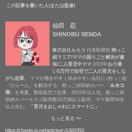
この記事を書いた人(または監修)
仙田 忍
SHINOBU SENDA
株式会社ルカコ
代表取締役
抱っこ
紐マニア/ママの困りごと解決が趣
味/二人育児中ママ
2013年
お小遣
い5万円で自宅で二人の育児をしな
がら起業
。 ママが働きやすく休みやすい会社に♪抱っこ紐
「だらーん」を解決する、抱っこ紐収納カバー 「
ルカコ
Ⓡ
」を考案、製造販売で起業、2015年法人化。抱っこ紐
収納カバールカコ販売数10万個以上販売、ママ雇用50名
以上生む。
「育児をおしゃれにスマートに」
もっと見る >>
https://chanto.jp.net/articles/-/1000350