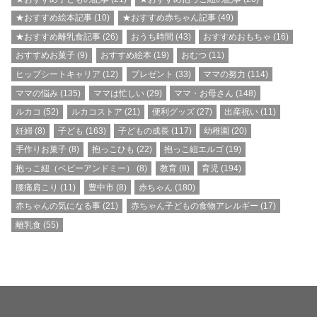
★おすすめ絵本記事
(10)
★おすすめ赤ちゃん記事
(49)
★おすすめ離乳食記事
(26)
おうち時間
(43)
おすすめおもちゃ
(16)
おすすめお菓子
(9)
おすすめ絵本
(19)
おむつ
(11)
ヒップシートキャリア
(12)
プレゼント
(33)
ママの努力
(114)
ママの悩み
(135)
ママは忙しい
(29)
ママ・お母さん
(148)
ルカコ
(52)
ルカコストア
(21)
便利グッズ
(27)
出産祝い
(11)
妊婦
(8)
子ども
(163)
子どもの成長
(117)
幼稚園
(20)
手作りお菓子
(8)
抱っこひも
(22)
抱っこ紐エルゴ
(19)
抱っこ紐（ベビーアンドミー）
(8)
教育
(8)
育児
(194)
腰痛肩こり
(11)
豊中市
(8)
赤ちゃん
(180)
赤ちゃんの気になる事
(21)
赤ちゃん子どもの食物アレルギー
(17)
離乳食
(55)