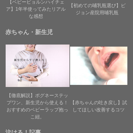
【ベビービョルンハイチェ
【初めての哺乳瓶選び】ピ
ア】1年半使ってみたリアル
ジョン産院用哺乳瓶
な感想
赤ちゃん・新生児
【徹底解説】ポグネーステッ
プワン、新生児から使える！
【赤ちゃんの吐き戻し】試
おすすめのベビーラップ抱っ
してほしい改善するコツ
こ紐。
泣ける！記事