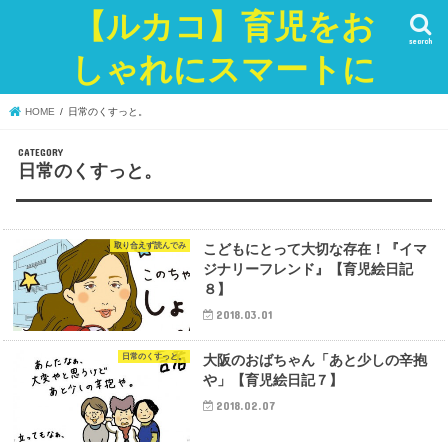
【ルカコ】育児をお
search
しゃれにスマートに
HOME
日常のくすっと。
日常のくすっと。
取り合えず読んでみ
こどもにとって大切な存在！『イマ
ジナリーフレンド』【育児絵日記
８】
2018.03.01
日常のくすっと。
大阪のおばちゃん「あと少しの辛抱
や」【育児絵日記７】
2018.02.07