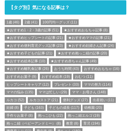
【タグ別】気になる記事は？
1歳
(46)
2歳
(41)
100円均一グッズ
(11)
★おすすめ1・2・3歳の記事
(51)
★おすすめおもちゃ記事
(8)
★おすすめヒップシートの記事
(21)
★おすすめママの記事
(21)
★おすすめ便利育児グッズ記事
(23)
★おすすめ妊婦さん記事
(24)
★おすすめ子どもの記事
(21)
★おすすめ抱っこ紐の記事
(20)
★おすすめ絵本記事
(10)
★おすすめ赤ちゃん記事
(49)
★おすすめ離乳食記事
(26)
おうち時間
(43)
おすすめおもちゃ
(16)
おすすめお菓子
(9)
おすすめ絵本
(19)
おむつ
(11)
ヒップシートキャリア
(12)
プレゼント
(33)
ママの努力
(114)
ママの悩み
(135)
ママは忙しい
(29)
ママ・お母さん
(148)
ルカコ
(52)
ルカコストア
(21)
便利グッズ
(27)
出産祝い
(11)
妊婦
(8)
子ども
(163)
子どもの成長
(117)
幼稚園
(20)
手作りお菓子
(8)
抱っこひも
(22)
抱っこ紐エルゴ
(19)
抱っこ紐（ベビーアンドミー）
(8)
教育
(8)
育児
(194)