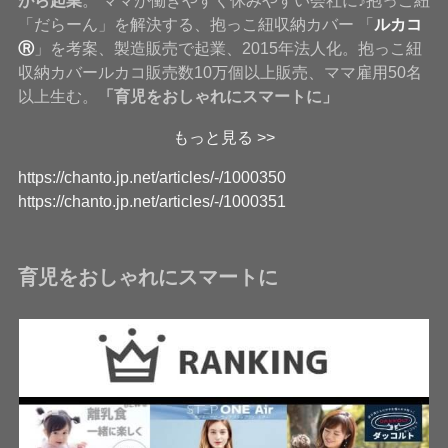
がら起業
。 ママが働きやすく休みやすい会社に♪抱っこ紐
「だらーん」を解決する、抱っこ紐収納カバー 「
ルカコ
Ⓡ
」を考案、製造販売で起業、2015年法人化。抱っこ紐
収納カバールカコ販売数10万個以上販売、ママ雇用50名
以上生む。
「育児をおしゃれにスマートに」
もっと見る >>
https://chanto.jp.net/articles/-/1000350
https://chanto.jp.net/articles/-/1000351
育児をおしゃれにスマートに