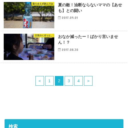
取り合えず読んでみ
夏の敵！油断ならないママの【あせ
も】との闘い
2017.09.01
日常のくすっと。
おなか減ったー！ばかり言いませ
ん！？
2017.08.30
<
1
2
3
4
>
検索