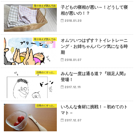
取り合えず読んでみ
子どもの寝相が悪い～！どうして寝
相が悪いの！？
2018.01.20
取り合えず読んでみ
オムツいつはずす？トイレトレーニ
ング・お姉ちゃんパンツ気になる時
期
2018.01.07
日常のくすっと。
みんな一度は通る道？『頭足人間』
登場！
2017.12.19
日常のくすっと。
いろんな食材に挑戦！－初めてのト
マト－
2017.12.07