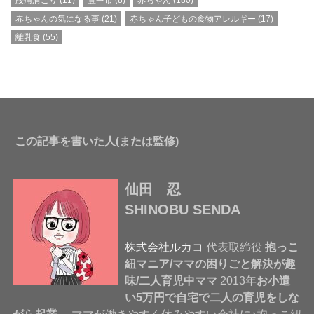
腰痛肩こり
(11)
豊中市
(8)
赤ちゃん
(180)
赤ちゃんの気になる事
(21)
赤ちゃん子どもの食物アレルギー
(17)
離乳食
(55)
この記事を書いた人(または監修)
仙田 忍
SHINOBU SENDA
株式会社ルカコ
代表取締役
抱っこ
紐マニア/ママの困りごと解決が趣
味/二人育児中ママ
2013年
お小遣
い5万円で自宅で二人の育児をしな