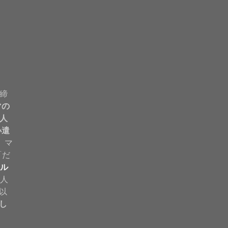
締
マの
人
小遣
。 マ
「だ
ル
法人
以
し