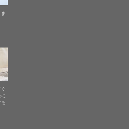
りま
すぐ
急に
する