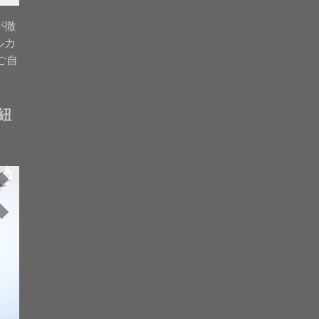
が徹
ルカ
ご自
紐