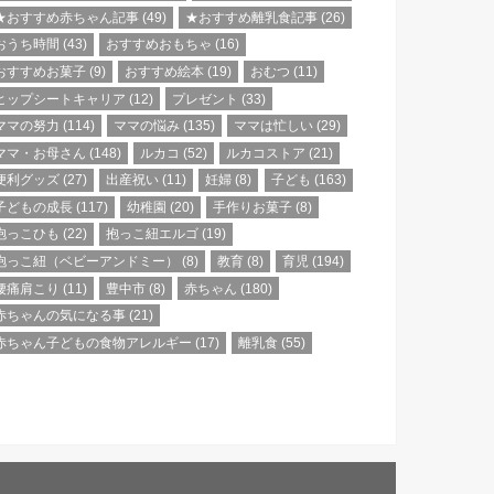
★おすすめ赤ちゃん記事
(49)
★おすすめ離乳食記事
(26)
おうち時間
(43)
おすすめおもちゃ
(16)
おすすめお菓子
(9)
おすすめ絵本
(19)
おむつ
(11)
ヒップシートキャリア
(12)
プレゼント
(33)
ママの努力
(114)
ママの悩み
(135)
ママは忙しい
(29)
ママ・お母さん
(148)
ルカコ
(52)
ルカコストア
(21)
便利グッズ
(27)
出産祝い
(11)
妊婦
(8)
子ども
(163)
子どもの成長
(117)
幼稚園
(20)
手作りお菓子
(8)
抱っこひも
(22)
抱っこ紐エルゴ
(19)
抱っこ紐（ベビーアンドミー）
(8)
教育
(8)
育児
(194)
腰痛肩こり
(11)
豊中市
(8)
赤ちゃん
(180)
赤ちゃんの気になる事
(21)
赤ちゃん子どもの食物アレルギー
(17)
離乳食
(55)