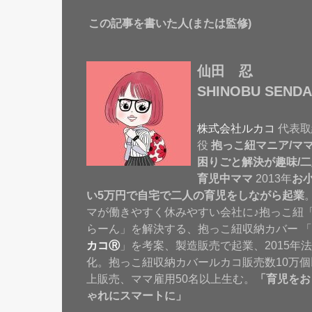
この記事を書いた人(または監修)
仙田 忍
SHINOBU SENDA
株式会社ルカコ
代表取
役
抱っこ紐マニア/マ
困りごと解決が趣味/二
育児中ママ
2013年
お
い5万円で自宅で二人の育児をしながら起業
マが働きやすく休みやすい会社に♪抱っこ紐
らーん」を解決する、抱っこ紐収納カバー 「
カコⓇ
」を考案、製造販売で起業、2015年
化。抱っこ紐収納カバールカコ販売数10万個
上販売、ママ雇用50名以上生む。
「育児をお
ゃれにスマートに」