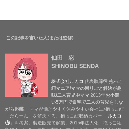
この記事を書いた人(または監修)
仙田 忍
SHINOBU SENDA
株式会社ルカコ
代表取締役
抱っこ
紐マニア/ママの困りごと解決が趣
味/二人育児中ママ
2013年
お小遣
い5万円で自宅で二人の育児をしな
がら起業
。 ママが働きやすく休みやすい会社に♪抱っこ紐
「だらーん」を解決する、抱っこ紐収納カバー 「
ルカコ
Ⓡ
」を考案、製造販売で起業、2015年法人化。抱っこ紐