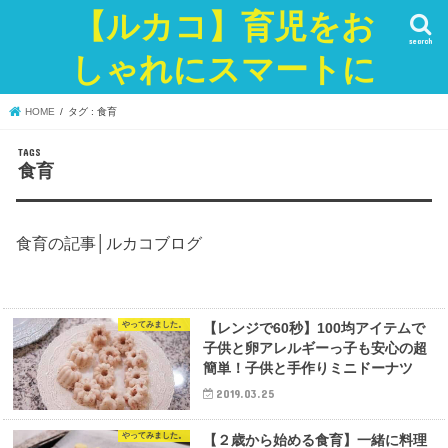
【ルカコ】育児をお
search
しゃれにスマートに
HOME
タグ : 食育
食育
食育の記事│ルカコブログ
やってみました。
【レンジで60秒】100均アイテムで
子供と卵アレルギーっ子も安心の超
簡単！子供と手作りミニドーナツ
2019.03.25
やってみました。
【２歳から始める食育】一緒に料理