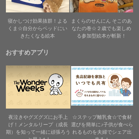
寝かしつけ効果抜群！よる
まくらのせんにん そこのあ
くま☆自分からベッドにい
なたの巻☆２歳でも楽しめ
きたくなる絵本
る参加型絵本が斬新！
おすすめアプリ
夜泣きやグズグズにお手上
☆ステップ離乳食☆で食材
げ！メンタルリープ（成長
選びを簡単に♪子供が食べら
期）を知って一緒に頑張ろう
れるものを夫婦でシェア出