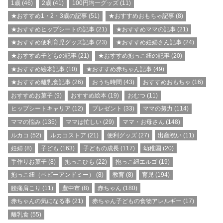
1歳
(46)
2歳
(41)
100円均一グッズ
(11)
★おすすめ1・2・3歳の記事
(51)
★おすすめおもちゃ記事
(8)
★おすすめヒップシートの記事
(21)
★おすすめママの記事
(21)
★おすすめ便利育児グッズ記事
(23)
★おすすめ妊婦さん記事
(24)
★おすすめ子どもの記事
(21)
★おすすめ抱っこ紐の記事
(20)
★おすすめ絵本記事
(10)
★おすすめ赤ちゃん記事
(49)
★おすすめ離乳食記事
(26)
おうち時間
(43)
おすすめおもちゃ
(16)
おすすめお菓子
(9)
おすすめ絵本
(19)
おむつ
(11)
ヒップシートキャリア
(12)
プレゼント
(33)
ママの努力
(114)
ママの悩み
(135)
ママは忙しい
(29)
ママ・お母さん
(148)
ルカコ
(52)
ルカコストア
(21)
便利グッズ
(27)
出産祝い
(11)
妊婦
(8)
子ども
(163)
子どもの成長
(117)
幼稚園
(20)
手作りお菓子
(8)
抱っこひも
(22)
抱っこ紐エルゴ
(19)
抱っこ紐（ベビーアンドミー）
(8)
教育
(8)
育児
(194)
腰痛肩こり
(11)
豊中市
(8)
赤ちゃん
(180)
赤ちゃんの気になる事
(21)
赤ちゃん子どもの食物アレルギー
(17)
離乳食
(55)