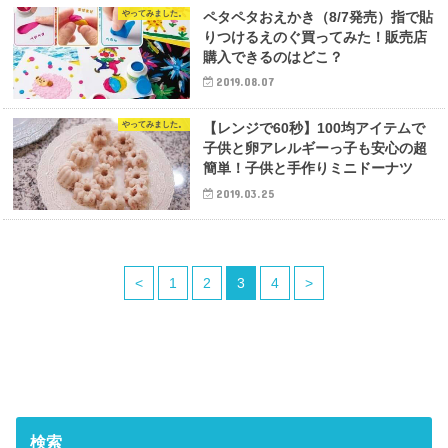
やってみました。
ペタペタおえかき（8/7発売）指で貼
りつけるえのぐ買ってみた！販売店
購入できるのはどこ？
2019.08.07
やってみました。
【レンジで60秒】100均アイテムで
子供と卵アレルギーっ子も安心の超
簡単！子供と手作りミニドーナツ
2019.03.25
<
1
2
3
4
>
検索