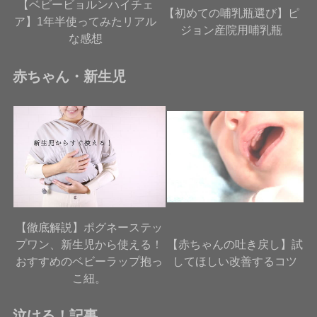
【ベビービョルンハイチェ
【初めての哺乳瓶選び】ピ
ア】1年半使ってみたリアル
ジョン産院用哺乳瓶
な感想
赤ちゃん・新生児
【徹底解説】ポグネーステッ
プワン、新生児から使える！
【赤ちゃんの吐き戻し】試
おすすめのベビーラップ抱っ
してほしい改善するコツ
こ紐。
泣ける！記事