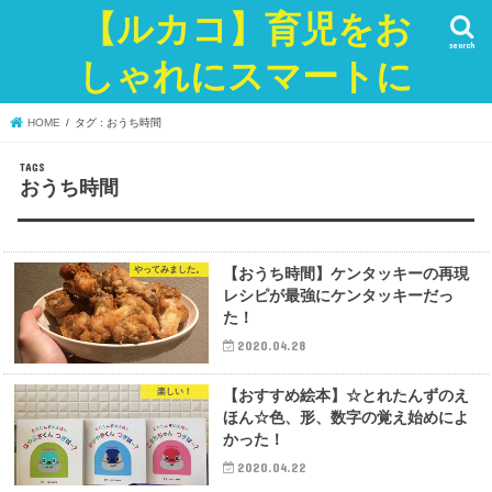
【ルカコ】育児をお
search
しゃれにスマートに
HOME
タグ : おうち時間
おうち時間
やってみました。
【おうち時間】ケンタッキーの再現
レシピが最強にケンタッキーだっ
た！
2020.04.28
楽しい！
【おすすめ絵本】☆とれたんずのえ
ほん☆色、形、数字の覚え始めによ
かった！
2020.04.22