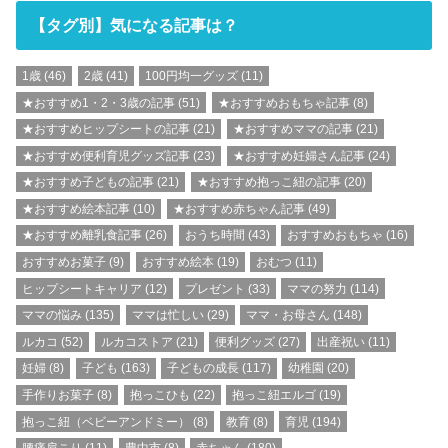
【タグ別】気になる記事は？
1歳
(46)
2歳
(41)
100円均一グッズ
(11)
★おすすめ1・2・3歳の記事
(51)
★おすすめおもちゃ記事
(8)
★おすすめヒップシートの記事
(21)
★おすすめママの記事
(21)
★おすすめ便利育児グッズ記事
(23)
★おすすめ妊婦さん記事
(24)
★おすすめ子どもの記事
(21)
★おすすめ抱っこ紐の記事
(20)
★おすすめ絵本記事
(10)
★おすすめ赤ちゃん記事
(49)
★おすすめ離乳食記事
(26)
おうち時間
(43)
おすすめおもちゃ
(16)
おすすめお菓子
(9)
おすすめ絵本
(19)
おむつ
(11)
ヒップシートキャリア
(12)
プレゼント
(33)
ママの努力
(114)
ママの悩み
(135)
ママは忙しい
(29)
ママ・お母さん
(148)
ルカコ
(52)
ルカコストア
(21)
便利グッズ
(27)
出産祝い
(11)
妊婦
(8)
子ども
(163)
子どもの成長
(117)
幼稚園
(20)
手作りお菓子
(8)
抱っこひも
(22)
抱っこ紐エルゴ
(19)
抱っこ紐（ベビーアンドミー）
(8)
教育
(8)
育児
(194)