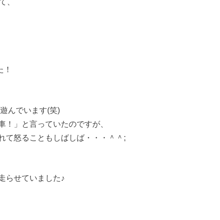
て、
た！
遊んでいます(笑)
車！」と言っていたのですが、
れて怒ることもしばしば・・・＾＾;
走らせていました♪