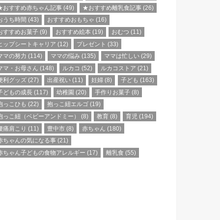
★おすすめ赤ちゃん記事
(49)
★おすすめ離乳食記事
(26)
おうち時間
(43)
おすすめおもちゃ
(16)
おすすめお菓子
(9)
おすすめ絵本
(19)
おむつ
(11)
ヒップシートキャリア
(12)
プレゼント
(33)
ママの努力
(114)
ママの悩み
(135)
ママは忙しい
(29)
ママ・お母さん
(148)
ルカコ
(52)
ルカコストア
(21)
便利グッズ
(27)
出産祝い
(11)
妊婦
(8)
子ども
(163)
子どもの成長
(117)
幼稚園
(20)
手作りお菓子
(8)
抱っこひも
(22)
抱っこ紐エルゴ
(19)
抱っこ紐（ベビーアンドミー）
(8)
教育
(8)
育児
(194)
腰痛肩こり
(11)
豊中市
(8)
赤ちゃん
(180)
赤ちゃんの気になる事
(21)
赤ちゃん子どもの食物アレルギー
(17)
離乳食
(55)