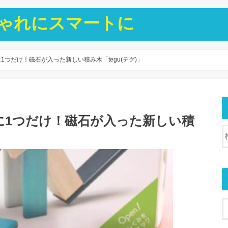
ゃれにスマートに
つだけ！磁石が入った新しい積み木「tegu(テグ)」
に1つだけ！磁石が入った新しい積