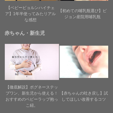
【ベビービョルンハイチェ
【初めての哺乳瓶選び】ピ
ア】1年半使ってみたリアル
ジョン産院用哺乳瓶
な感想
赤ちゃん・新生児
【徹底解説】ポグネーステッ
プワン、新生児から使える！
【赤ちゃんの吐き戻し】試
おすすめのベビーラップ抱っ
してほしい改善するコツ
こ紐。