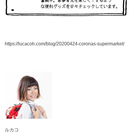
https://lucacoh.com/blog/20200424-coronas-supermarket/
ルカコ