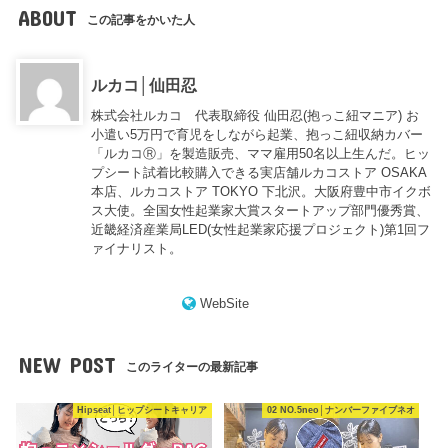
ABOUT
この記事をかいた人
ルカコ│仙田忍
株式会社ルカコ 代表取締役 仙田忍(抱っこ紐マニア) お
小遣い5万円で育児をしながら起業、抱っこ紐収納カバー
「ルカコⓇ」を製造販売、ママ雇用50名以上生んだ。ヒッ
プシート試着比較購入できる実店舗ルカコストア OSAKA
本店、ルカコストア TOKYO 下北沢。大阪府豊中市イクボ
ス大使。全国女性起業家大賞スタートアップ部門優秀賞、
近畿経済産業局LED(女性起業家応援プロジェクト)第1回フ
ァイナリスト。
WebSite
NEW POST
このライターの最新記事
Hipseat│ヒップシートキャリア
02 NO.5neo│ナンバーファイブネオ