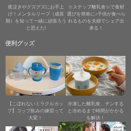
夜泣きやグズグズにお手上
☆ステップ離乳食☆で食材
げ！メンタルリープ（成長
選びを簡単に♪子供が食べら
期）を知って一緒に頑張ろう
れるものを夫婦でシェア出
と思えた!
来る！
便利グッズ
【こぼれないミラクルカッ
冷凍した離乳食、チンする
プ】コップ飲みの練習って
と冷めるまで時間がかかる
大変！
を解決！