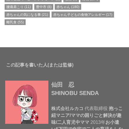
腰痛肩こり
(11)
豊中市
(8)
赤ちゃん
(180)
赤ちゃんの気になる事
(21)
赤ちゃん子どもの食物アレルギー
(17)
離乳食
(55)
この記事を書いた人(または監修)
仙田 忍
SHINOBU SENDA
株式会社ルカコ
代表取締役
抱っこ
紐マニア/ママの困りごと解決が趣
味/二人育児中ママ
2013年
お小遣