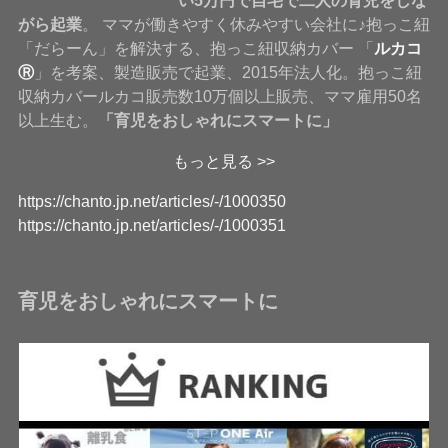
い5万円で自宅で二人の育児をしな
がら起業
。 ママが働きやすく休みやすい会社に♪抱っこ紐
「だらーん」を解決する、抱っこ紐収納カバー 「
ルカコ
Ⓡ
」を考案、製造販売で起業、2015年法人化。抱っこ紐
収納カバールカコ販売数10万個以上販売、ママ雇用50名
以上生む。
「育児をおしゃれにスマートに」
もっと見る >>
https://chanto.jp.net/articles/-/1000350
https://chanto.jp.net/articles/-/1000351
育児をおしゃれにスマートに