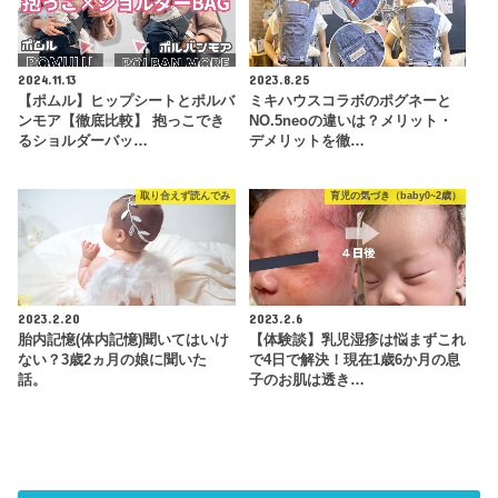
2024.11.13
2023.8.25
【ポムル】ヒップシートとポルバ
ミキハウスコラボのポグネーと
ンモア【徹底比較】 抱っこでき
NO.5neoの違いは？メリット・
るショルダーバッ…
デメリットを徹…
取り合えず読んでみ
育児の気づき（baby0~2歳）
2023.2.20
2023.2.6
胎内記憶(体内記憶)聞いてはいけ
【体験談】乳児湿疹は悩まずこれ
ない？3歳2ヵ月の娘に聞いた
で4日で解決！現在1歳6か月の息
話。
子のお肌は透き…