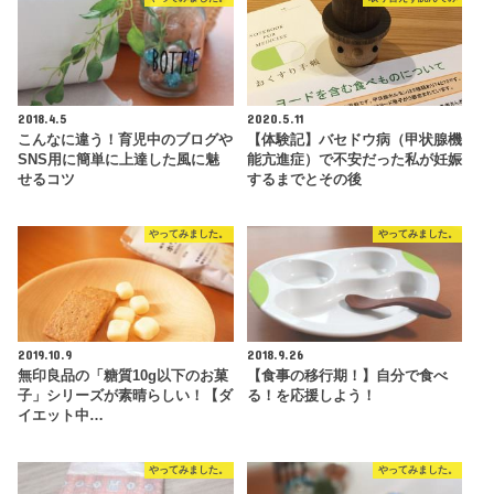
2018.4.5
2020.5.11
こんなに違う！育児中のブログや
【体験記】バセドウ病（甲状腺機
SNS用に簡単に上達した風に魅
能亢進症）で不安だった私が妊娠
せるコツ
するまでとその後
やってみました。
やってみました。
2019.10.9
2018.9.26
無印良品の「糖質10g以下のお菓
【食事の移行期！】自分で食べ
子」シリーズが素晴らしい！【ダ
る！を応援しよう！
イエット中…
やってみました。
やってみました。