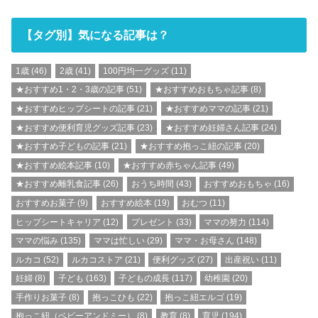
【タグ別】気になる記事は？
1歳
(46)
2歳
(41)
100円均一グッズ
(11)
★おすすめ1・2・3歳の記事
(51)
★おすすめおもちゃ記事
(8)
★おすすめヒップシートの記事
(21)
★おすすめママの記事
(21)
★おすすめ便利育児グッズ記事
(23)
★おすすめ妊婦さん記事
(24)
★おすすめ子どもの記事
(21)
★おすすめ抱っこ紐の記事
(20)
★おすすめ絵本記事
(10)
★おすすめ赤ちゃん記事
(49)
★おすすめ離乳食記事
(26)
おうち時間
(43)
おすすめおもちゃ
(16)
おすすめお菓子
(9)
おすすめ絵本
(19)
おむつ
(11)
ヒップシートキャリア
(12)
プレゼント
(33)
ママの努力
(114)
ママの悩み
(135)
ママは忙しい
(29)
ママ・お母さん
(148)
ルカコ
(52)
ルカコストア
(21)
便利グッズ
(27)
出産祝い
(11)
妊婦
(8)
子ども
(163)
子どもの成長
(117)
幼稚園
(20)
手作りお菓子
(8)
抱っこひも
(22)
抱っこ紐エルゴ
(19)
抱っこ紐（ベビーアンドミー）
(8)
教育
(8)
育児
(194)