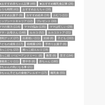
★おすすめ赤ちゃん記事
(49)
★おすすめ離乳食記事
(26)
おうち時間
(43)
おすすめおもちゃ
(16)
おすすめお菓子
(9)
おすすめ絵本
(19)
おむつ
(11)
ヒップシートキャリア
(12)
プレゼント
(33)
ママの努力
(114)
ママの悩み
(135)
ママは忙しい
(29)
ママ・お母さん
(148)
ルカコ
(52)
ルカコストア
(21)
便利グッズ
(27)
出産祝い
(11)
妊婦
(8)
子ども
(163)
子どもの成長
(117)
幼稚園
(20)
手作りお菓子
(8)
抱っこひも
(22)
抱っこ紐エルゴ
(19)
抱っこ紐（ベビーアンドミー）
(8)
教育
(8)
育児
(194)
腰痛肩こり
(11)
豊中市
(8)
赤ちゃん
(180)
赤ちゃんの気になる事
(21)
赤ちゃん子どもの食物アレルギー
(17)
離乳食
(55)