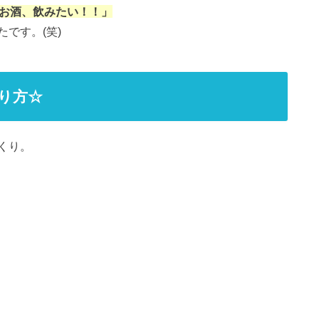
にお酒、飲みたい！！」
です。(笑)
り方☆
くり。