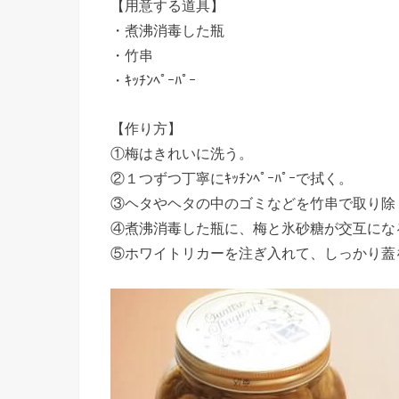
【用意する道具】
・煮沸消毒した瓶
・竹串
・ｷｯﾁﾝﾍﾟｰﾊﾟｰ
【作り方】
①梅はきれいに洗う。
②１つずつ丁寧にｷｯﾁﾝﾍﾟｰﾊﾟｰで拭く。
③ヘタやヘタの中のゴミなどを竹串で取り除
④煮沸消毒した瓶に、梅と氷砂糖が交互にな
⑤ホワイトリカーを注ぎ入れて、しっかり蓋