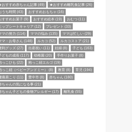
★おすすめ赤ちゃん記事
(49)
★おすすめ離乳食記事
(26)
おうち時間
(43)
おすすめおもちゃ
(16)
おすすめお菓子
(9)
おすすめ絵本
(19)
おむつ
(11)
ヒップシートキャリア
(12)
プレゼント
(33)
ママの努力
(114)
ママの悩み
(135)
ママは忙しい
(29)
ママ・お母さん
(148)
ルカコ
(52)
ルカコストア
(21)
便利グッズ
(27)
出産祝い
(11)
妊婦
(8)
子ども
(163)
子どもの成長
(117)
幼稚園
(20)
手作りお菓子
(8)
抱っこひも
(22)
抱っこ紐エルゴ
(19)
抱っこ紐（ベビーアンドミー）
(8)
教育
(8)
育児
(194)
腰痛肩こり
(11)
豊中市
(8)
赤ちゃん
(180)
赤ちゃんの気になる事
(21)
赤ちゃん子どもの食物アレルギー
(17)
離乳食
(55)