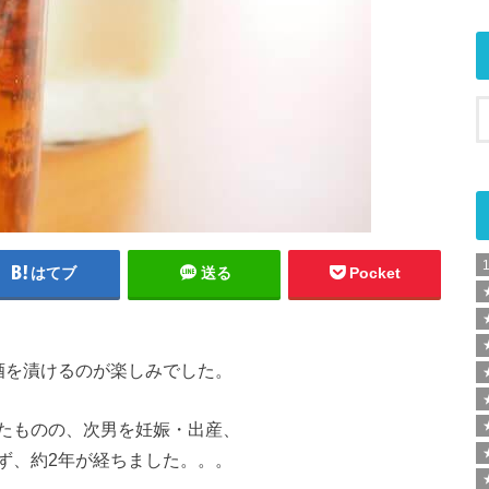
はてブ
送る
Pocket
酒を漬けるのが楽しみでした。
たものの、次男を妊娠・出産、
ず、約2年が経ちました。。。