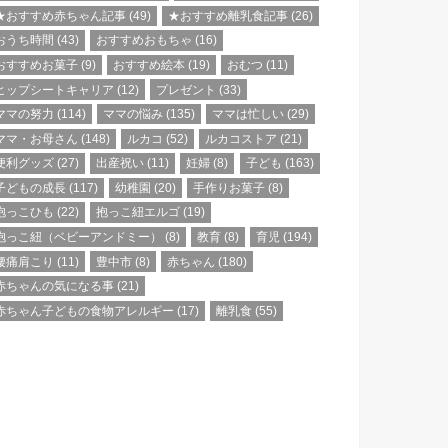
★おすすめ赤ちゃん記事
(49)
★おすすめ離乳食記事
(26)
おうち時間
(43)
おすすめおもちゃ
(16)
おすすめお菓子
(9)
おすすめ絵本
(19)
おむつ
(11)
ヒップシートキャリア
(12)
プレゼント
(33)
ママの努力
(114)
ママの悩み
(135)
ママは忙しい
(29)
ママ・お母さん
(148)
ルカコ
(52)
ルカコストア
(21)
便利グッズ
(27)
出産祝い
(11)
妊婦
(8)
子ども
(163)
子どもの成長
(117)
幼稚園
(20)
手作りお菓子
(8)
抱っこひも
(22)
抱っこ紐エルゴ
(19)
抱っこ紐（ベビーアンドミー）
(8)
教育
(8)
育児
(194)
腰痛肩こり
(11)
豊中市
(8)
赤ちゃん
(180)
赤ちゃんの気になる事
(21)
赤ちゃん子どもの食物アレルギー
(17)
離乳食
(55)