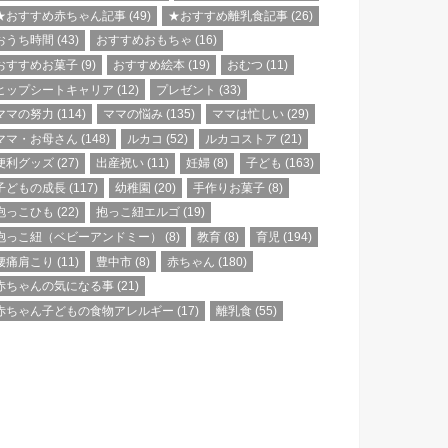
★おすすめ赤ちゃん記事
(49)
★おすすめ離乳食記事
(26)
おうち時間
(43)
おすすめおもちゃ
(16)
おすすめお菓子
(9)
おすすめ絵本
(19)
おむつ
(11)
ヒップシートキャリア
(12)
プレゼント
(33)
ママの努力
(114)
ママの悩み
(135)
ママは忙しい
(29)
ママ・お母さん
(148)
ルカコ
(52)
ルカコストア
(21)
便利グッズ
(27)
出産祝い
(11)
妊婦
(8)
子ども
(163)
子どもの成長
(117)
幼稚園
(20)
手作りお菓子
(8)
抱っこひも
(22)
抱っこ紐エルゴ
(19)
抱っこ紐（ベビーアンドミー）
(8)
教育
(8)
育児
(194)
腰痛肩こり
(11)
豊中市
(8)
赤ちゃん
(180)
赤ちゃんの気になる事
(21)
赤ちゃん子どもの食物アレルギー
(17)
離乳食
(55)