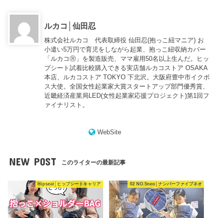
ルカコ│仙田忍
株式会社ルカコ 代表取締役 仙田忍(抱っこ紐マニア) お
小遣い5万円で育児をしながら起業、抱っこ紐収納カバー
「ルカコⓇ」を製造販売、ママ雇用50名以上生んだ。ヒッ
プシート試着比較購入できる実店舗ルカコストア OSAKA
本店、ルカコストア TOKYO 下北沢。大阪府豊中市イクボ
ス大使。全国女性起業家大賞スタートアップ部門優秀賞、
近畿経済産業局LED(女性起業家応援プロジェクト)第1回フ
ァイナリスト。
WebSite
NEW POST
このライターの最新記事
Hipseat│ヒップシートキャリア
02 NO.5neo│ナンバーファイブネオ