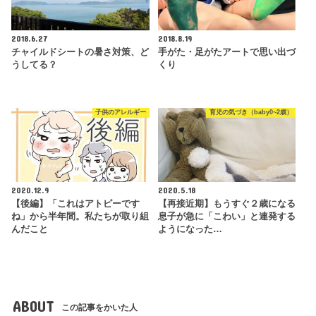
2018.6.27
2018.8.19
チャイルドシートの暑さ対策、ど
手がた・足がたアートで思い出づ
うしてる？
くり
子供のアレルギー
育児の気づき（baby0~2歳）
2020.12.9
2020.5.18
【後編】「これはアトピーです
【再接近期】もうすぐ２歳になる
ね」から半年間。私たちが取り組
息子が急に「こわい」と連発する
んだこと
ようになった…
ABOUT
この記事をかいた人