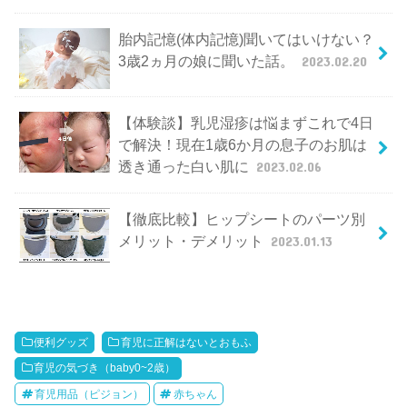
胎内記憶(体内記憶)聞いてはいけない？
3歳2ヵ月の娘に聞いた話。
2023.02.20
【体験談】乳児湿疹は悩まずこれで4日
で解決！現在1歳6か月の息子のお肌は
透き通った白い肌に
2023.02.06
【徹底比較】ヒップシートのパーツ別
メリット・デメリット
2023.01.13
便利グッズ
育児に正解はないとおもふ
育児の気づき（baby0~2歳）
育児用品（ピジョン）
赤ちゃん