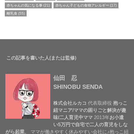
赤ちゃんの気になる事
(21)
赤ちゃん子どもの食物アレルギー
(17)
離乳食
(55)
この記事を書いた人(または監修)
仙田 忍
SHINOBU SENDA
株式会社ルカコ
代表取締役
抱っこ
紐マニア/ママの困りごと解決が趣
味/二人育児中ママ
2013年
お小遣
い5万円で自宅で二人の育児をしな
がら起業
。 ママが働きやすく休みやすい会社に♪抱っこ紐