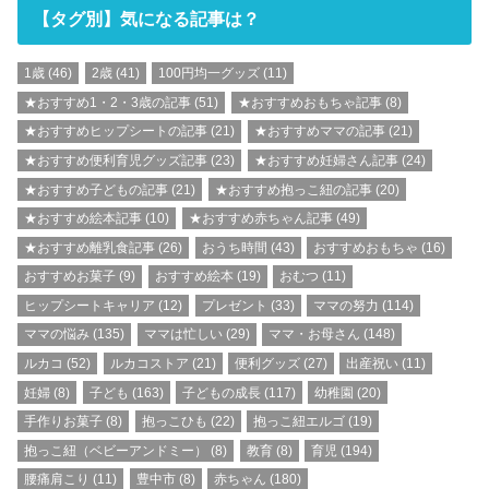
【タグ別】気になる記事は？
1歳
(46)
2歳
(41)
100円均一グッズ
(11)
★おすすめ1・2・3歳の記事
(51)
★おすすめおもちゃ記事
(8)
★おすすめヒップシートの記事
(21)
★おすすめママの記事
(21)
★おすすめ便利育児グッズ記事
(23)
★おすすめ妊婦さん記事
(24)
★おすすめ子どもの記事
(21)
★おすすめ抱っこ紐の記事
(20)
★おすすめ絵本記事
(10)
★おすすめ赤ちゃん記事
(49)
★おすすめ離乳食記事
(26)
おうち時間
(43)
おすすめおもちゃ
(16)
おすすめお菓子
(9)
おすすめ絵本
(19)
おむつ
(11)
ヒップシートキャリア
(12)
プレゼント
(33)
ママの努力
(114)
ママの悩み
(135)
ママは忙しい
(29)
ママ・お母さん
(148)
ルカコ
(52)
ルカコストア
(21)
便利グッズ
(27)
出産祝い
(11)
妊婦
(8)
子ども
(163)
子どもの成長
(117)
幼稚園
(20)
手作りお菓子
(8)
抱っこひも
(22)
抱っこ紐エルゴ
(19)
抱っこ紐（ベビーアンドミー）
(8)
教育
(8)
育児
(194)
腰痛肩こり
(11)
豊中市
(8)
赤ちゃん
(180)