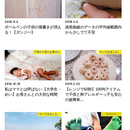
2018.11.6
2018.4.2
ボールペンの子供の落書きが消え
成長曲線のデータの平均値範囲内
る！【ガンジー】
から少しでて不安
子供から見たお母さん
やってみました。
2016.12.10
2019.3.25
私はママとは呼ばない【大学生・
【レンジで60秒】100均アイテム
めい】お母さんとの大切な時間
で子供と卵アレルギーっ子も安心
の超簡単…
やってみました。
イベント