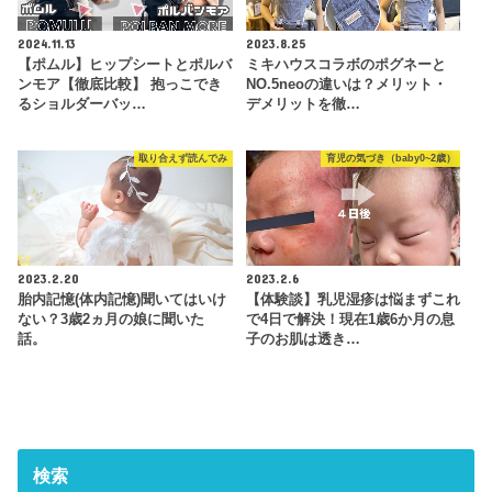
2024.11.13
2023.8.25
【ポムル】ヒップシートとポルバ
ミキハウスコラボのポグネーと
ンモア【徹底比較】 抱っこでき
NO.5neoの違いは？メリット・
るショルダーバッ…
デメリットを徹…
取り合えず読んでみ
育児の気づき（baby0~2歳）
2023.2.20
2023.2.6
胎内記憶(体内記憶)聞いてはいけ
【体験談】乳児湿疹は悩まずこれ
ない？3歳2ヵ月の娘に聞いた
で4日で解決！現在1歳6か月の息
話。
子のお肌は透き…
検索