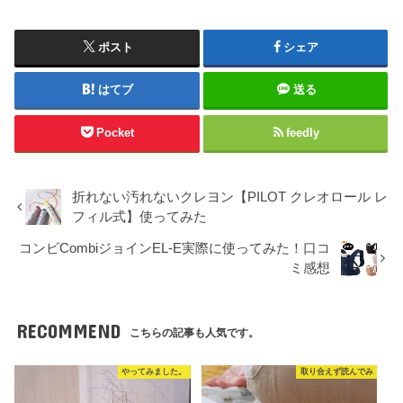
ポスト
シェア
はてブ
送る
Pocket
feedly
折れない汚れないクレヨン【PILOT クレオロール レ
フィル式】使ってみた
コンビCombiジョインEL-E実際に使ってみた！口コ
ミ感想
RECOMMEND
こちらの記事も人気です。
やってみました。
取り合えず読んでみ