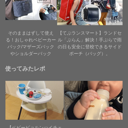
そのままはずして使え
【てぶランスマート】ランドセ
る！おしゃれベビーカー
ル「ぶらん」解決！手ぶらで雨
バック/マザーズバック
の日も安全に登校できるサイド
やショルダーバック
ポーチ（バッグ）。
使ってみたレポ
【ベビービョルンハイチェ