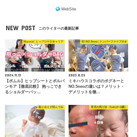
WebSite
NEW POST
このライターの最新記事
Hipseat│ヒップシートキャリア
02 NO.5neo│ナンバーファイブネオ
2024.11.13
2023.8.25
【ポムル】ヒップシートとポルバ
ミキハウスコラボのポグネーと
ンモア【徹底比較】 抱っこでき
NO.5neoの違いは？メリット・
るショルダーバッ…
デメリットを徹…
取り合えず読んでみ
育児の気づき（baby0~2歳）