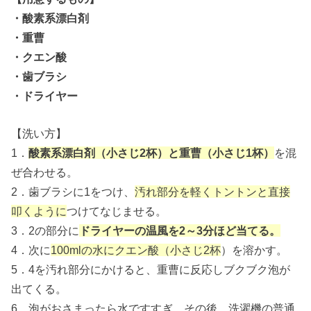
・酸素系漂白剤
・重曹
・クエン酸
・歯ブラシ
・ドライヤー
【洗い方】
1．
酸素系漂白剤（小さじ2杯）と重曹（小さじ1杯）
を混
ぜ合わせる。
2．歯ブラシに1をつけ、
汚れ部分を軽くトントンと直接
叩くように
つけてなじませる。
3．2の部分に
ドライヤーの温風を2～3分ほど当てる。
4．次に
100mlの水にクエン酸（小さじ2杯
）を溶かす。
5．4を汚れ部分にかけると、重曹に反応しブクブク泡が
出てくる。
6．泡がおさまったら水ですすぎ、その後、洗濯機の普通