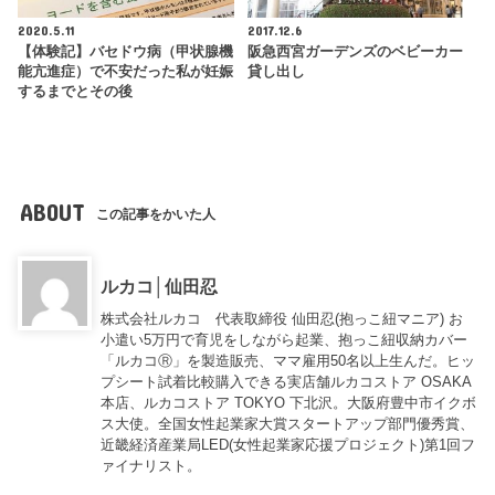
2020.5.11
2017.12.6
【体験記】バセドウ病（甲状腺機
阪急西宮ガーデンズのベビーカー
能亢進症）で不安だった私が妊娠
貸し出し
するまでとその後
ABOUT
この記事をかいた人
ルカコ│仙田忍
株式会社ルカコ 代表取締役 仙田忍(抱っこ紐マニア) お
小遣い5万円で育児をしながら起業、抱っこ紐収納カバー
「ルカコⓇ」を製造販売、ママ雇用50名以上生んだ。ヒッ
プシート試着比較購入できる実店舗ルカコストア OSAKA
本店、ルカコストア TOKYO 下北沢。大阪府豊中市イクボ
ス大使。全国女性起業家大賞スタートアップ部門優秀賞、
近畿経済産業局LED(女性起業家応援プロジェクト)第1回フ
ァイナリスト。