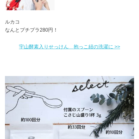
ルカコ
なんとプチプラ280円！
宇山酵素入りせっけん 抱っこ紐の洗濯に >>