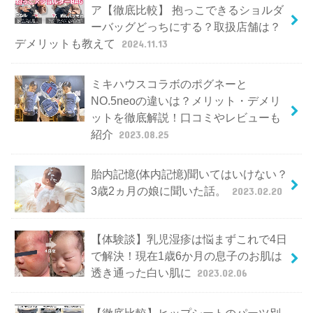
ア【徹底比較】 抱っこできるショルダ
ーバッグどっちにする？取扱店舗は？
デメリットも教えて
2024.11.13
ミキハウスコラボのポグネーと
NO.5neoの違いは？メリット・デメリ
ットを徹底解説！口コミやレビューも
紹介
2023.08.25
胎内記憶(体内記憶)聞いてはいけない？
3歳2ヵ月の娘に聞いた話。
2023.02.20
【体験談】乳児湿疹は悩まずこれで4日
で解決！現在1歳6か月の息子のお肌は
透き通った白い肌に
2023.02.06
【徹底比較】ヒップシートのパーツ別