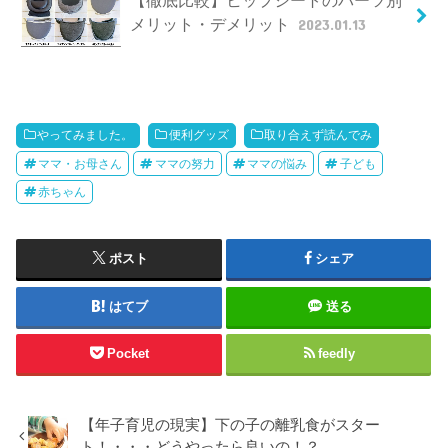
メリット・デメリット
2023.01.13
やってみました。
便利グッズ
取り合えず読んでみ
ママ・お母さん
ママの努力
ママの悩み
子ども
赤ちゃん
ポスト
シェア
はてブ
送る
Pocket
feedly
【年子育児の現実】下の子の離乳食がスター
ト！・・・どうやったら良いの！？