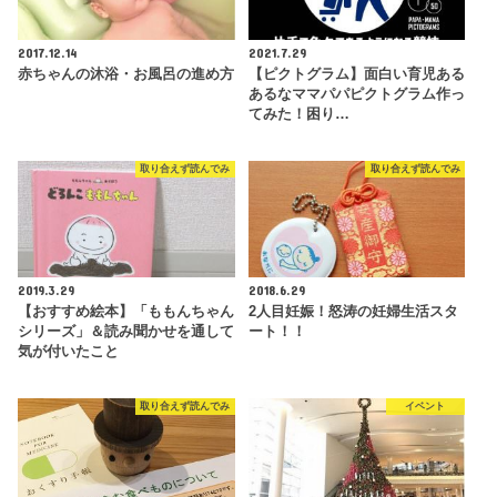
2017.12.14
2021.7.29
赤ちゃんの沐浴・お風呂の進め方
【ピクトグラム】面白い育児ある
あるなママパパピクトグラム作っ
てみた！困り…
取り合えず読んでみ
取り合えず読んでみ
2019.3.29
2018.6.29
【おすすめ絵本】「ももんちゃん
2人目妊娠！怒涛の妊婦生活スタ
シリーズ」＆読み聞かせを通して
ート！！
気が付いたこと
取り合えず読んでみ
イベント