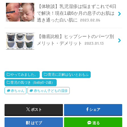
【体験談】乳児湿疹は悩まずこれで4日
で解決！現在1歳6か月の息子のお肌は
透き通った白い肌に
2023.02.06
【徹底比較】ヒップシートのパーツ別
メリット・デメリット
2023.01.13
やってみました。
育児に正解はないとおもふ
育児の気づき（baby0~2歳）
赤ちゃん
赤ちゃん子どもの湿疹
ポスト
シェア
はてブ
送る