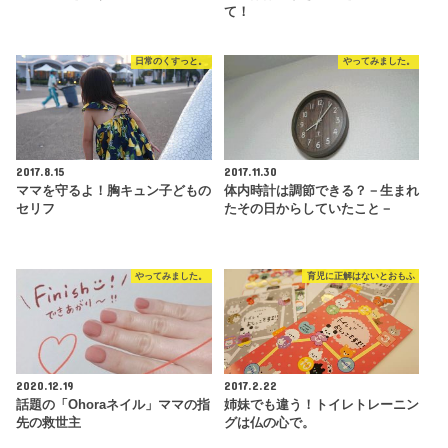
て！
日常のくすっと。
やってみました。
2017.8.15
2017.11.30
ママを守るよ！胸キュン子どもの
体内時計は調節できる？－生まれ
セリフ
たその日からしていたこと－
やってみました。
育児に正解はないとおもふ
2020.12.19
2017.2.22
話題の「Ohoraネイル」ママの指
姉妹でも違う！トイレトレーニン
先の救世主
グは仏の心で。