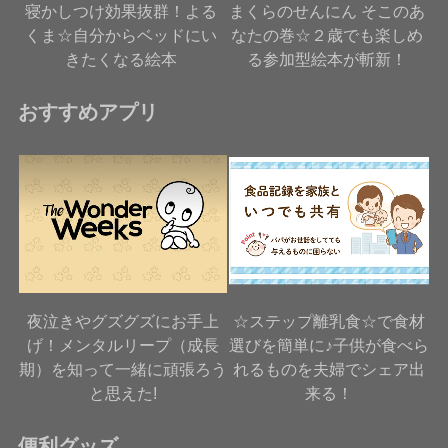
寝かしつけ効果抜群！よる
まくらのせんにん そこのあ
くま☆自分からベッドにい
なたの巻☆２歳でも楽しめ
きたくなる絵本
る参加型絵本が斬新！
おすすめアプリ
夜泣きやグズグズにお手上
☆ステップ離乳食☆で食材
げ！メンタルリープ（成長
選びを簡単に♪子供が食べら
期）を知って一緒に頑張ろう
れるものを夫婦でシェア出
と思えた!
来る！
便利グッズ