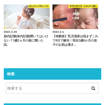
取り合えず読んでみ
育児の気づき（baby0~2歳）
2023.2.20
2023.2.6
胎内記憶(体内記憶)聞いてはいけ
【体験談】乳児湿疹は悩まずこれ
ない？3歳2ヵ月の娘に聞いた
で4日で解決！現在1歳6か月の息
話。
子のお肌は透き…
検索