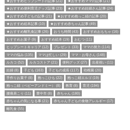
★おすすめヒップシートの記事
(21)
★おすすめママの記事
(21)
★おすすめ便利育児グッズ記事
(23)
★おすすめ妊婦さん記事
(24)
★おすすめ子どもの記事
(21)
★おすすめ抱っこ紐の記事
(20)
★おすすめ絵本記事
(10)
★おすすめ赤ちゃん記事
(49)
★おすすめ離乳食記事
(26)
おうち時間
(43)
おすすめおもちゃ
(16)
おすすめお菓子
(9)
おすすめ絵本
(19)
おむつ
(11)
ヒップシートキャリア
(12)
プレゼント
(33)
ママの努力
(114)
ママの悩み
(135)
ママは忙しい
(29)
ママ・お母さん
(148)
ルカコ
(52)
ルカコストア
(21)
便利グッズ
(27)
出産祝い
(11)
妊婦
(8)
子ども
(163)
子どもの成長
(117)
幼稚園
(20)
手作りお菓子
(8)
抱っこひも
(22)
抱っこ紐エルゴ
(19)
抱っこ紐（ベビーアンドミー）
(8)
教育
(8)
育児
(194)
腰痛肩こり
(11)
豊中市
(8)
赤ちゃん
(180)
赤ちゃんの気になる事
(21)
赤ちゃん子どもの食物アレルギー
(17)
離乳食
(55)