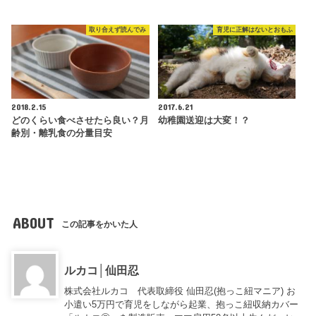
取り合えず読んでみ
育児に正解はないとおもふ
2018.2.15
2017.6.21
どのくらい食べさせたら良い？月
幼稚園送迎は大変！？
齢別・離乳食の分量目安
ABOUT
この記事をかいた人
ルカコ│仙田忍
株式会社ルカコ 代表取締役 仙田忍(抱っこ紐マニア) お
小遣い5万円で育児をしながら起業、抱っこ紐収納カバー