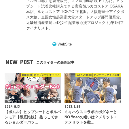
「ルカコⓇ」を製造販売、ママ雇用50名以上生んだ。ヒッ
プシート試着比較購入できる実店舗ルカコストア OSAKA
本店、ルカコストア TOKYO 下北沢。大阪府豊中市イクボ
ス大使。全国女性起業家大賞スタートアップ部門優秀賞、
近畿経済産業局LED(女性起業家応援プロジェクト)第1回フ
ァイナリスト。
WebSite
NEW POST
このライターの最新記事
Hipseat│ヒップシートキャリア
02 NO.5neo│ナンバーファイブネオ
2024.11.13
2023.8.25
【ポムル】ヒップシートとポルバ
ミキハウスコラボのポグネーと
ンモア【徹底比較】 抱っこでき
NO.5neoの違いは？メリット・
るショルダーバッ…
デメリットを徹…