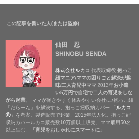
この記事を書いた人(または監修)
仙田 忍
SHINOBU SENDA
株式会社ルカコ
代表取締役
抱っこ
紐マニア/ママの困りごと解決が趣
味/二人育児中ママ
2013年
お小遣
い5万円で自宅で二人の育児をしな
がら起業
。 ママが働きやすく休みやすい会社に♪抱っこ紐
「だらーん」を解決する、抱っこ紐収納カバー 「
ルカコ
Ⓡ
」を考案、製造販売で起業、2015年法人化。抱っこ紐
収納カバールカコ販売数10万個以上販売、ママ雇用50名
以上生む。
「育児をおしゃれにスマートに」