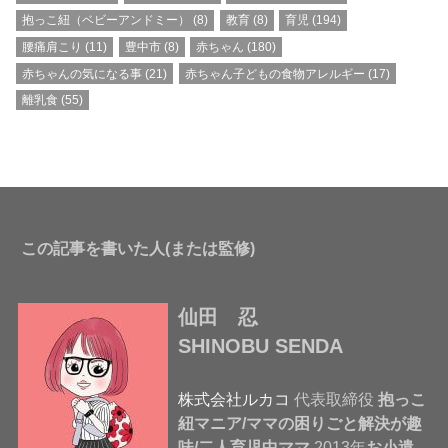
抱っこ紐（ベビーアンドミー）
(8)
教育
(8)
育児
(194)
腰痛肩こり
(11)
豊中市
(8)
赤ちゃん
(180)
赤ちゃんの気になる事
(21)
赤ちゃん子どもの食物アレルギー
(17)
離乳食
(55)
この記事を書いた人(または監修)
仙田 忍
SHINOBU SENDA
株式会社ルカコ
代表取締役
抱っこ
紐マニア/ママの困りごと解決が趣
味/二人育児中ママ
2013年
お小遣