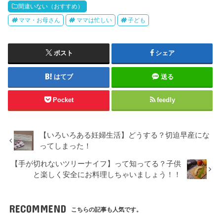
間違いない（おすすめ）
ママ・お母さん
ママは忙しい
子ども
ポスト
シェア
はてブ
送る
Pocket
feedly
【いろいろある妊婦生活】どうする？切迫早産にな
ってしまった！
【手が切れないツリーナイフ】って知ってる？子供
と楽しく安全にお料理しちゃいましょう！！
RECOMMEND
こちらの記事も人気です。