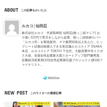
ABOUT
この記事をかいた人
ルカコ│仙田忍
株式会社ルカコ 代表取締役 仙田忍(抱っこ紐マニア) お
小遣い5万円で育児をしながら起業、抱っこ紐収納カバー
「ルカコⓇ」を製造販売、ママ雇用50名以上生んだ。ヒッ
プシート試着比較購入できる実店舗ルカコストア OSAKA
本店、ルカコストア TOKYO 下北沢。大阪府豊中市イクボ
ス大使。全国女性起業家大賞スタートアップ部門優秀賞、
近畿経済産業局LED(女性起業家応援プロジェクト)第1回フ
ァイナリスト。
WebSite
NEW POST
このライターの最新記事
Hipseat│ヒップシートキャリア
02 NO.5neo│ナンバーファイブネオ