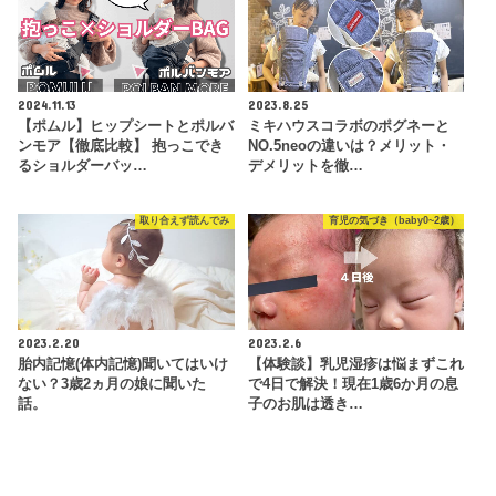
2024.11.13
2023.8.25
【ポムル】ヒップシートとポルバ
ミキハウスコラボのポグネーと
ンモア【徹底比較】 抱っこでき
NO.5neoの違いは？メリット・
るショルダーバッ…
デメリットを徹…
取り合えず読んでみ
育児の気づき（baby0~2歳）
2023.2.20
2023.2.6
胎内記憶(体内記憶)聞いてはいけ
【体験談】乳児湿疹は悩まずこれ
ない？3歳2ヵ月の娘に聞いた
で4日で解決！現在1歳6か月の息
話。
子のお肌は透き…