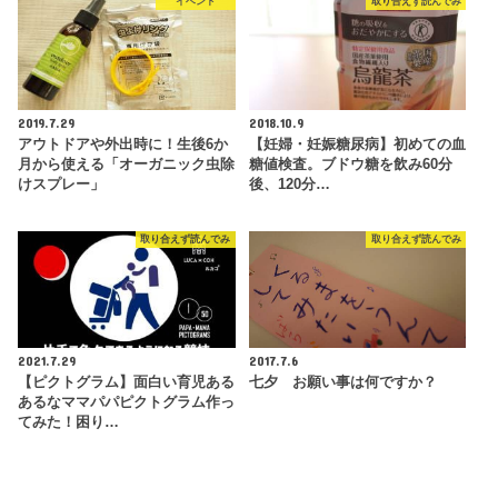
イベント
取り合えず読んでみ
2019.7.29
2018.10.9
アウトドアや外出時に！生後6か
【妊婦・妊娠糖尿病】初めての血
月から使える「オーガニック虫除
糖値検査。ブドウ糖を飲み60分
けスプレー」
後、120分…
取り合えず読んでみ
取り合えず読んでみ
2021.7.29
2017.7.6
【ピクトグラム】面白い育児ある
七夕 お願い事は何ですか？
あるなママパパピクトグラム作っ
てみた！困り…