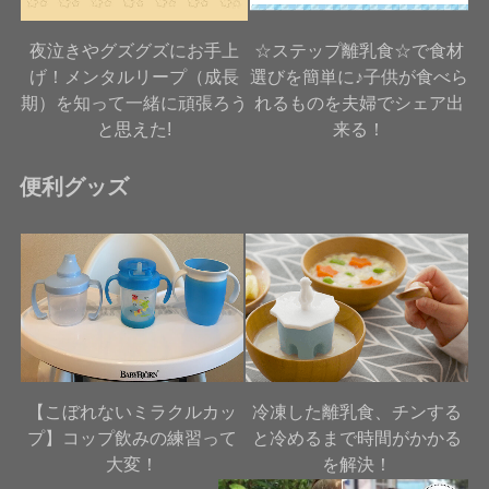
夜泣きやグズグズにお手上
☆ステップ離乳食☆で食材
げ！メンタルリープ（成長
選びを簡単に♪子供が食べら
期）を知って一緒に頑張ろう
れるものを夫婦でシェア出
と思えた!
来る！
便利グッズ
【こぼれないミラクルカッ
冷凍した離乳食、チンする
プ】コップ飲みの練習って
と冷めるまで時間がかかる
大変！
を解決！