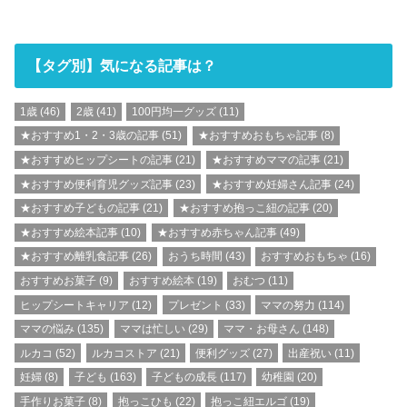
【タグ別】気になる記事は？
1歳
(46)
2歳
(41)
100円均一グッズ
(11)
★おすすめ1・2・3歳の記事
(51)
★おすすめおもちゃ記事
(8)
★おすすめヒップシートの記事
(21)
★おすすめママの記事
(21)
★おすすめ便利育児グッズ記事
(23)
★おすすめ妊婦さん記事
(24)
★おすすめ子どもの記事
(21)
★おすすめ抱っこ紐の記事
(20)
★おすすめ絵本記事
(10)
★おすすめ赤ちゃん記事
(49)
★おすすめ離乳食記事
(26)
おうち時間
(43)
おすすめおもちゃ
(16)
おすすめお菓子
(9)
おすすめ絵本
(19)
おむつ
(11)
ヒップシートキャリア
(12)
プレゼント
(33)
ママの努力
(114)
ママの悩み
(135)
ママは忙しい
(29)
ママ・お母さん
(148)
ルカコ
(52)
ルカコストア
(21)
便利グッズ
(27)
出産祝い
(11)
妊婦
(8)
子ども
(163)
子どもの成長
(117)
幼稚園
(20)
手作りお菓子
(8)
抱っこひも
(22)
抱っこ紐エルゴ
(19)