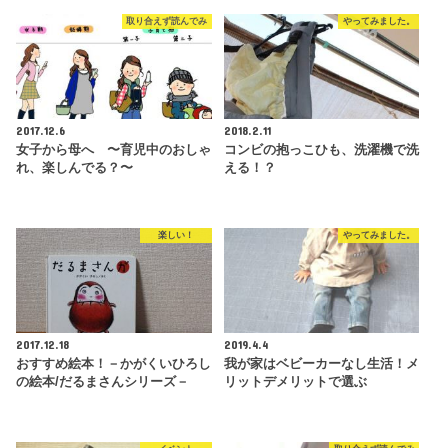
取り合えず読んでみ
やってみました。
2017.12.6
2018.2.11
女子から母へ 〜育児中のおしゃ
コンビの抱っこひも、洗濯機で洗
れ、楽しんでる？〜
える！？
楽しい！
やってみました。
2017.12.18
2019.4.4
おすすめ絵本！－かがくいひろし
我が家はベビーカーなし生活！メ
の絵本/だるまさんシリーズ－
リットデメリットで選ぶ