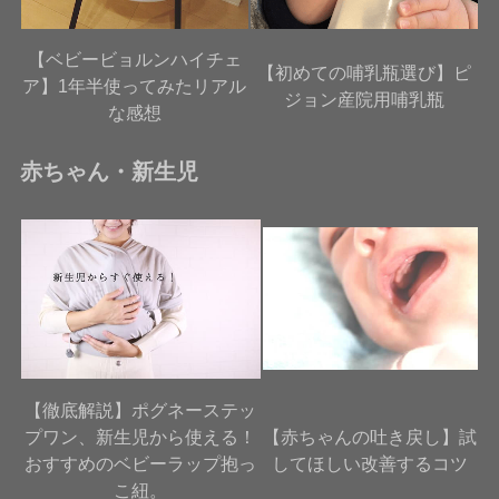
【ベビービョルンハイチェ
【初めての哺乳瓶選び】ピ
ア】1年半使ってみたリアル
ジョン産院用哺乳瓶
な感想
赤ちゃん・新生児
【徹底解説】ポグネーステッ
プワン、新生児から使える！
【赤ちゃんの吐き戻し】試
おすすめのベビーラップ抱っ
してほしい改善するコツ
こ紐。