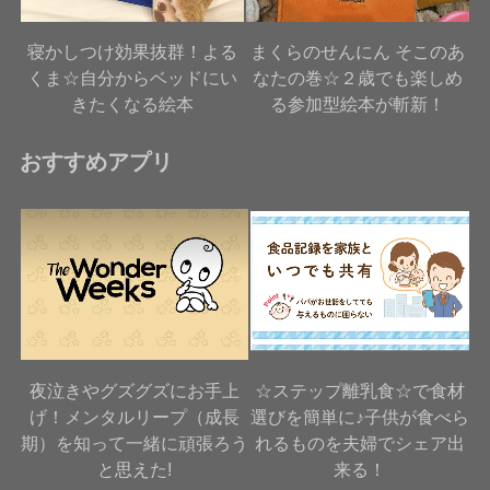
寝かしつけ効果抜群！よる
まくらのせんにん そこのあ
くま☆自分からベッドにい
なたの巻☆２歳でも楽しめ
きたくなる絵本
る参加型絵本が斬新！
おすすめアプリ
夜泣きやグズグズにお手上
☆ステップ離乳食☆で食材
げ！メンタルリープ（成長
選びを簡単に♪子供が食べら
期）を知って一緒に頑張ろう
れるものを夫婦でシェア出
と思えた!
来る！