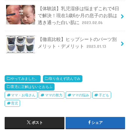
【体験談】乳児湿疹は悩まずこれで4日
で解決！現在1歳6か月の息子のお肌は
透き通った白い肌に
2023.02.06
【徹底比較】ヒップシートのパーツ別
メリット・デメリット
2023.01.13
やってみました。
取り合えず読んでみ
育児に正解はないとおもふ
ママ・お母さん
ママの努力
ママの悩み
子ども
育児
ポスト
シェア