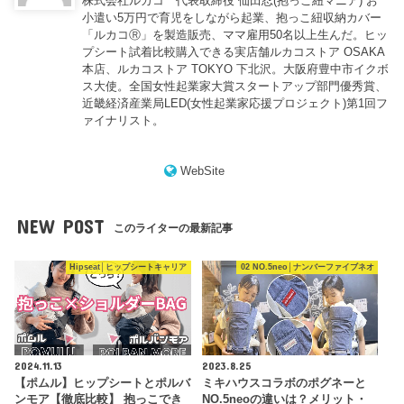
株式会社ルカコ 代表取締役 仙田忍(抱っこ紐マニア) お
小遣い5万円で育児をしながら起業、抱っこ紐収納カバー
「ルカコⓇ」を製造販売、ママ雇用50名以上生んだ。ヒッ
プシート試着比較購入できる実店舗ルカコストア OSAKA
本店、ルカコストア TOKYO 下北沢。大阪府豊中市イクボ
ス大使。全国女性起業家大賞スタートアップ部門優秀賞、
近畿経済産業局LED(女性起業家応援プロジェクト)第1回フ
ァイナリスト。
WebSite
NEW POST
このライターの最新記事
Hipseat│ヒップシートキャリア
02 NO.5neo│ナンバーファイブネオ
2024.11.13
2023.8.25
【ポムル】ヒップシートとポルバ
ミキハウスコラボのポグネーと
ンモア【徹底比較】 抱っこでき
NO.5neoの違いは？メリット・