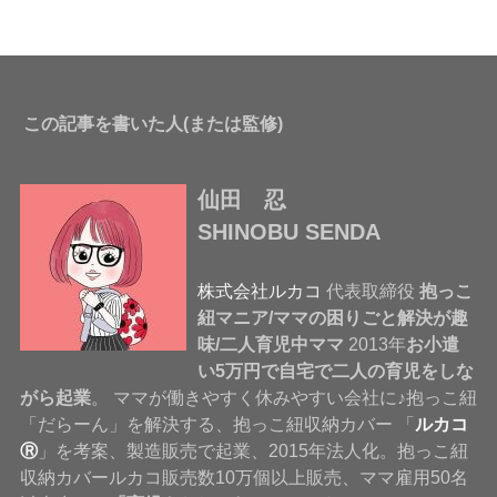
この記事を書いた人(または監修)
仙田 忍
SHINOBU SENDA
株式会社ルカコ
代表取締役
抱っこ
紐マニア/ママの困りごと解決が趣
味/二人育児中ママ
2013年
お小遣
い5万円で自宅で二人の育児をしな
がら起業
。 ママが働きやすく休みやすい会社に♪抱っこ紐
「だらーん」を解決する、抱っこ紐収納カバー 「
ルカコ
Ⓡ
」を考案、製造販売で起業、2015年法人化。抱っこ紐
収納カバールカコ販売数10万個以上販売、ママ雇用50名