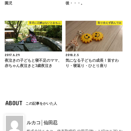
園児
後・・・。
育児に正解はないとおもふ
取り合えず読んでみ
2017.6.29
2018.2.5
夜泣きの子どもと寝不足のママ、
気になる子どもの成長！首すわ
赤ちゃん夜泣きと3歳夜泣き
り・寝返り・ひとり座り
ABOUT
この記事をかいた人
ルカコ│仙田忍