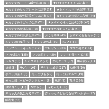
★おすすめ1・2・3歳の記事
(51)
★おすすめおもちゃ記事
(8)
★おすすめヒップシートの記事
(21)
★おすすめママの記事
(21)
★おすすめ便利育児グッズ記事
(23)
★おすすめ妊婦さん記事
(24)
★おすすめ子どもの記事
(21)
★おすすめ抱っこ紐の記事
(20)
★おすすめ絵本記事
(10)
★おすすめ赤ちゃん記事
(49)
★おすすめ離乳食記事
(26)
おうち時間
(43)
おすすめおもちゃ
(16)
おすすめお菓子
(9)
おすすめ絵本
(19)
おむつ
(11)
ヒップシートキャリア
(12)
プレゼント
(33)
ママの努力
(114)
ママの悩み
(135)
ママは忙しい
(29)
ママ・お母さん
(148)
ルカコ
(52)
ルカコストア
(21)
便利グッズ
(27)
出産祝い
(11)
妊婦
(8)
子ども
(163)
子どもの成長
(117)
幼稚園
(20)
手作りお菓子
(8)
抱っこひも
(22)
抱っこ紐エルゴ
(19)
抱っこ紐（ベビーアンドミー）
(8)
教育
(8)
育児
(194)
腰痛肩こり
(11)
豊中市
(8)
赤ちゃん
(180)
赤ちゃんの気になる事
(21)
赤ちゃん子どもの食物アレルギー
(17)
離乳食
(55)