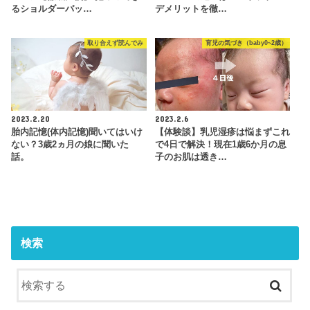
るショルダーバッ…
デメリットを徹…
取り合えず読んでみ
育児の気づき（baby0~2歳）
2023.2.20
2023.2.6
胎内記憶(体内記憶)聞いてはいけ
【体験談】乳児湿疹は悩まずこれ
ない？3歳2ヵ月の娘に聞いた
で4日で解決！現在1歳6か月の息
話。
子のお肌は透き…
検索