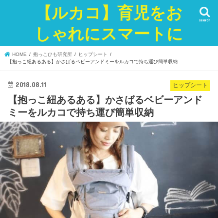
【ルカコ】育児をお
search
しゃれにスマートに
HOME
抱っこひも研究所
ヒップシート
【抱っこ紐あるある】かさばるベビーアンドミーをルカコで持ち運び簡単収納
2018.08.11
ヒップシート
【抱っこ紐あるある】かさばるベビーアンド
ミーをルカコで持ち運び簡単収納