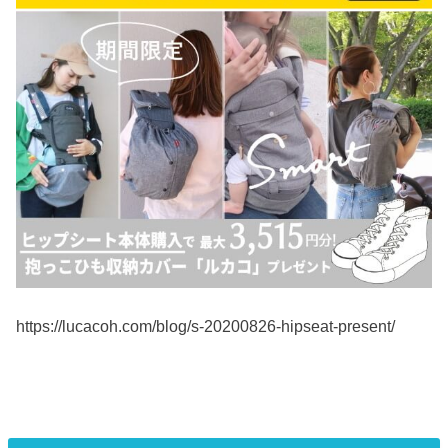
https://lucacoh.com/blog/s-20200826-hipseat-present/