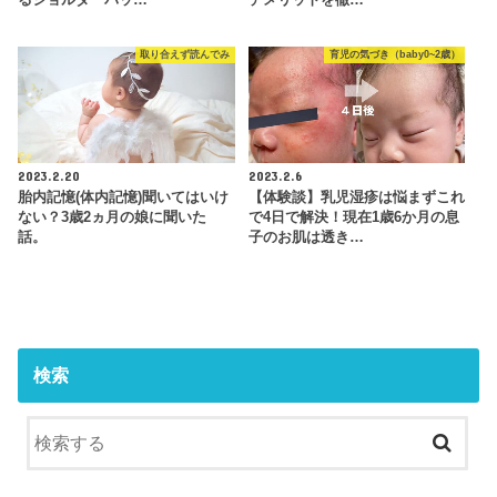
取り合えず読んでみ
育児の気づき（baby0~2歳）
2023.2.20
2023.2.6
胎内記憶(体内記憶)聞いてはいけ
【体験談】乳児湿疹は悩まずこれ
ない？3歳2ヵ月の娘に聞いた
で4日で解決！現在1歳6か月の息
話。
子のお肌は透き…
検索