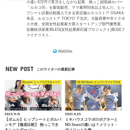
小遣い5万円で育児をしながら起業、抱っこ紐収納カバー
「ルカコⓇ」を製造販売、ママ雇用50名以上生んだ。ヒッ
プシート試着比較購入できる実店舗ルカコストア OSAKA
本店、ルカコストア TOKYO 下北沢。大阪府豊中市イクボ
ス大使。全国女性起業家大賞スタートアップ部門優秀賞、
近畿経済産業局LED(女性起業家応援プロジェクト)第1回フ
ァイナリスト。
WebSite
NEW POST
このライターの最新記事
Hipseat│ヒップシートキャリア
02 NO.5neo│ナンバーファイブネオ
2024.11.13
2023.8.25
【ポムル】ヒップシートとポルバ
ミキハウスコラボのポグネーと
ンモア【徹底比較】 抱っこでき
NO.5neoの違いは？メリット・
るショルダーバッ…
デメリットを徹…