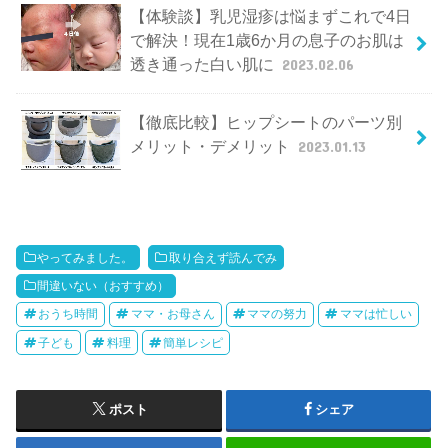
【体験談】乳児湿疹は悩まずこれで4日
で解決！現在1歳6か月の息子のお肌は
透き通った白い肌に
2023.02.06
【徹底比較】ヒップシートのパーツ別
メリット・デメリット
2023.01.13
やってみました。
取り合えず読んでみ
間違いない（おすすめ）
おうち時間
ママ・お母さん
ママの努力
ママは忙しい
子ども
料理
簡単レシピ
ポスト
シェア