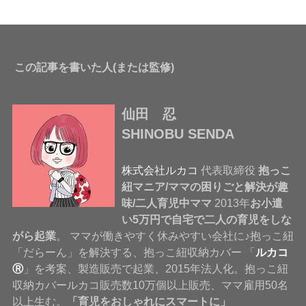
この記事を書いた人(または監修)
仙田 忍
SHINOBU SENDA
株式会社ルカコ
代表取締役
抱っこ
紐マニア/ママの困りごと解決が趣
味/二人育児中ママ
2013年
お小遣
い5万円で自宅で二人の育児をしな
がら起業
。 ママが働きやすく休みやすい会社に♪抱っこ紐
「だらーん」を解決する、抱っこ紐収納カバー 「
ルカコ
Ⓡ
」を考案、製造販売で起業、2015年法人化。抱っこ紐
収納カバールカコ販売数10万個以上販売、ママ雇用50名
以上生む。
「育児をおしゃれにスマートに」