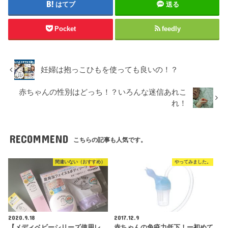
はてブ
送る
Pocket
feedly
妊婦は抱っこひもを使っても良いの！？
赤ちゃんの性別はどっち！？いろんな迷信あれこ
れ！
RECOMMEND
こちらの記事も人気です。
間違いない（おすすめ）
やってみました。
2020.9.18
2017.12.9
【メディベビーシリーズ使用レ
赤ちゃんの免疫力低下！ー初めて