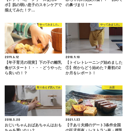
ポ】肌の弱い息子のスキンケアで
の鼻づまり！ー
揃えてみた！テ…
やってみました。
やってみました。
2019.6.12
2018.9.10
【年子育児の現実】下の子の離乳
【トイレトレーニング始めました
食がスタート！・・・どうやった
①】何からどう始めた？最初の2
ら良いの！？
か月をレポート！
取り合えず読んでみ
お店
2018.5.20
2021.1.23
おじいちゃんおばあちゃんはおも
【子あり夫婦のデート3条件全国
ちゃを買いたい？
の託児所有・レストラン有・授乳