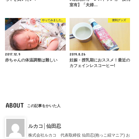
室有】「夫婦…
やってみました。
便利グッズ
2017.12.9
2019.8.26
赤ちゃんの体温調整は難しい
妊娠・授乳期におススメ！最近の
カフェインレスコーヒー!
ABOUT
この記事をかいた人
ルカコ│仙田忍
株式会社ルカコ 代表取締役 仙田忍(抱っこ紐マニア) お