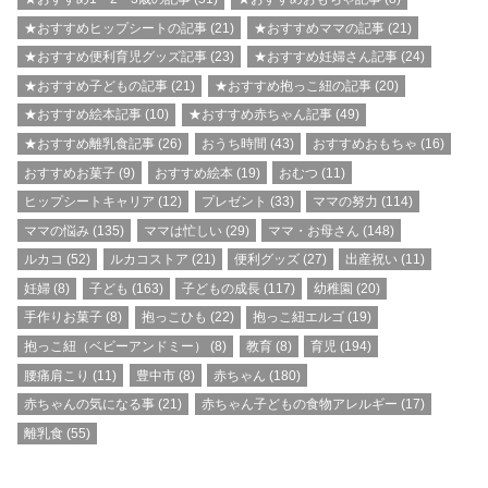
★おすすめヒップシートの記事
(21)
★おすすめママの記事
(21)
★おすすめ便利育児グッズ記事
(23)
★おすすめ妊婦さん記事
(24)
★おすすめ子どもの記事
(21)
★おすすめ抱っこ紐の記事
(20)
★おすすめ絵本記事
(10)
★おすすめ赤ちゃん記事
(49)
★おすすめ離乳食記事
(26)
おうち時間
(43)
おすすめおもちゃ
(16)
おすすめお菓子
(9)
おすすめ絵本
(19)
おむつ
(11)
ヒップシートキャリア
(12)
プレゼント
(33)
ママの努力
(114)
ママの悩み
(135)
ママは忙しい
(29)
ママ・お母さん
(148)
ルカコ
(52)
ルカコストア
(21)
便利グッズ
(27)
出産祝い
(11)
妊婦
(8)
子ども
(163)
子どもの成長
(117)
幼稚園
(20)
手作りお菓子
(8)
抱っこひも
(22)
抱っこ紐エルゴ
(19)
抱っこ紐（ベビーアンドミー）
(8)
教育
(8)
育児
(194)
腰痛肩こり
(11)
豊中市
(8)
赤ちゃん
(180)
赤ちゃんの気になる事
(21)
赤ちゃん子どもの食物アレルギー
(17)
離乳食
(55)