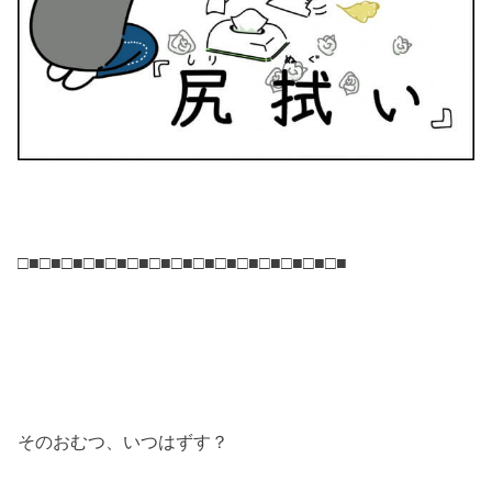
□■□■□■□■□■□■□■□■□■□■□■□■□■□■□■
そのおむつ、いつはずす？