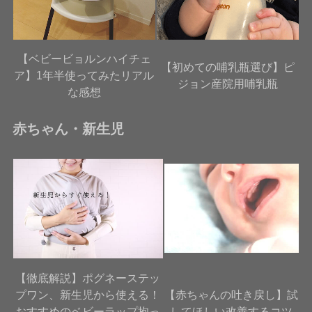
【ベビービョルンハイチェ
【初めての哺乳瓶選び】ピ
ア】1年半使ってみたリアル
ジョン産院用哺乳瓶
な感想
赤ちゃん・新生児
【徹底解説】ポグネーステッ
プワン、新生児から使える！
【赤ちゃんの吐き戻し】試
おすすめのベビーラップ抱っ
してほしい改善するコツ