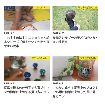
楽しい！
取り合えず読んでみ
2018.9.6
2017.4.23
【おすすめ絵本】こぐまちゃん絵
食物アレルギーの子どもがいると
本シリーズ「伝えたい」がわかり
きの注意点
やすい絵本
やってみました。
やってみました。
2018.4.4
2018.4.5
写真を撮るのが苦手でも育児中マ
こんなに違う！育児中のブログや
マの簡単に上達する撮り方のコツ
SNS用に簡単に上達した風に魅
せるコツ