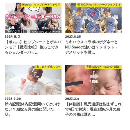
Hipseat│ヒップシートキャリア
02 NO.5neo│ナンバーファイブネオ
2024.11.13
2023.8.25
【ポムル】ヒップシートとポルバ
ミキハウスコラボのポグネーと
ンモア【徹底比較】 抱っこでき
NO.5neoの違いは？メリット・
るショルダーバッ…
デメリットを徹…
取り合えず読んでみ
育児の気づき（baby0~2歳）
2023.2.20
2023.2.6
胎内記憶(体内記憶)聞いてはいけ
【体験談】乳児湿疹は悩まずこれ
ない？3歳2ヵ月の娘に聞いた
で4日で解決！現在1歳6か月の息
話。
子のお肌は透き…