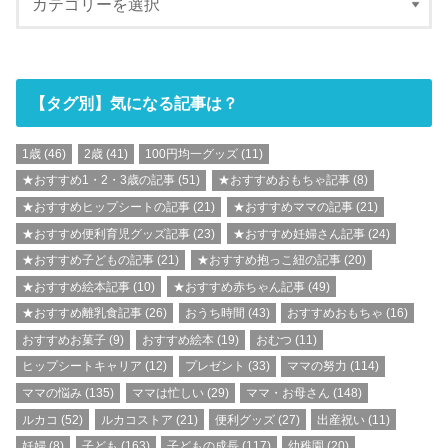
【タグ別】気になる記事は？
1歳
(46)
2歳
(41)
100円均一グッズ
(11)
★おすすめ1・2・3歳の記事
(51)
★おすすめおもちゃ記事
(8)
★おすすめヒップシートの記事
(21)
★おすすめママの記事
(21)
★おすすめ便利育児グッズ記事
(23)
★おすすめ妊婦さん記事
(24)
★おすすめ子どもの記事
(21)
★おすすめ抱っこ紐の記事
(20)
★おすすめ絵本記事
(10)
★おすすめ赤ちゃん記事
(49)
★おすすめ離乳食記事
(26)
おうち時間
(43)
おすすめおもちゃ
(16)
おすすめお菓子
(9)
おすすめ絵本
(19)
おむつ
(11)
ヒップシートキャリア
(12)
プレゼント
(33)
ママの努力
(114)
ママの悩み
(135)
ママは忙しい
(29)
ママ・お母さん
(148)
ルカコ
(52)
ルカコストア
(21)
便利グッズ
(27)
出産祝い
(11)
妊婦
(8)
子ども
(163)
子どもの成長
(117)
幼稚園
(20)