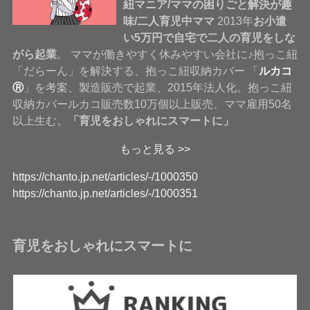
紐マニア/ママの困りごと解決が趣
味/二人育児中ママ
2013年
お小遣
い5万円で自宅で二人の育児をしな
がら起業
。 ママが働きやすく休みやすい会社に♪抱っこ紐
「だらーん」を解決する、抱っこ紐収納カバー 「
ルカコ
Ⓡ
」を考案、製造販売で起業、2015年法人化。抱っこ紐
収納カバールカコ販売数10万個以上販売、ママ雇用50名
以上生む。
「育児をおしゃれにスマートに」
もっと見る >>
https://chanto.jp.net/articles/-/1000350
https://chanto.jp.net/articles/-/1000351
育児をおしゃれにスマートに