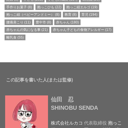
手作りお菓子
(8)
抱っこひも
(22)
抱っこ紐エルゴ
(19)
抱っこ紐（ベビーアンドミー）
(8)
教育
(8)
育児
(194)
腰痛肩こり
(11)
豊中市
(8)
赤ちゃん
(180)
赤ちゃんの気になる事
(21)
赤ちゃん子どもの食物アレルギー
(17)
離乳食
(55)
この記事を書いた人(または監修)
仙田 忍
SHINOBU SENDA
株式会社ルカコ
代表取締役
抱っこ