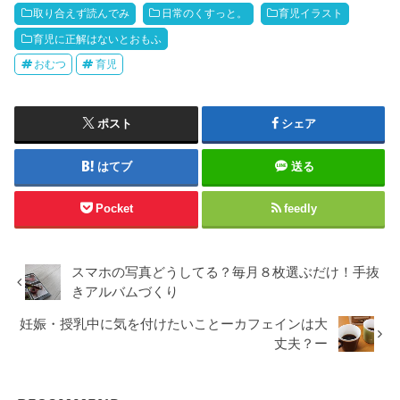
取り合えず読んでみ
日常のくすっと。
育児イラスト
育児に正解はないとおもふ
おむつ
育児
ポスト
シェア
はてブ
送る
Pocket
feedly
スマホの写真どうしてる？毎月８枚選ぶだけ！手抜
きアルバムづくり
妊娠・授乳中に気を付けたいことーカフェインは大
丈夫？ー