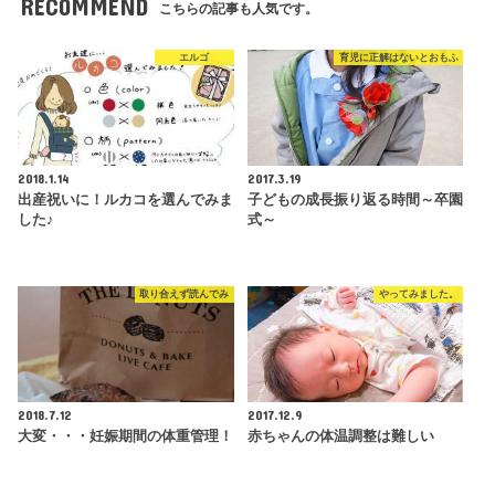
RECOMMEND
こちらの記事も人気です。
エルゴ
育児に正解はないとおもふ
2018.1.14
2017.3.19
出産祝いに！ルカコを選んでみま
子どもの成長振り返る時間～卒園
した♪
式～
取り合えず読んでみ
やってみました。
2018.7.12
2017.12.9
大変・・・妊娠期間の体重管理！
赤ちゃんの体温調整は難しい