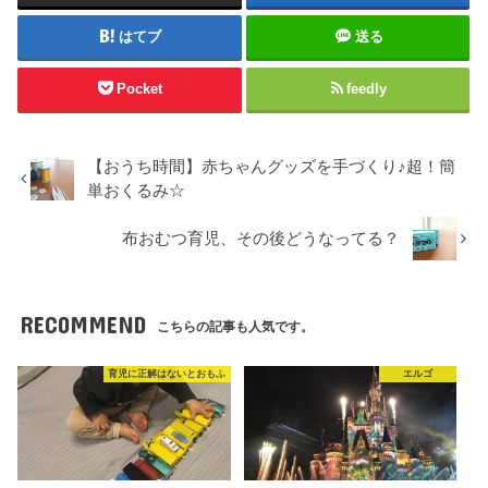
はてブ
送る
Pocket
feedly
【おうち時間】赤ちゃんグッズを手づくり♪超！簡
単おくるみ☆
布おむつ育児、その後どうなってる？
RECOMMEND
こちらの記事も人気です。
育児に正解はないとおもふ
エルゴ