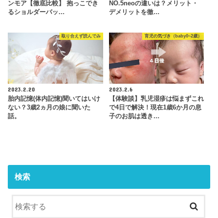
ンモア【徹底比較】 抱っこでき
NO.5neoの違いは？メリット・
るショルダーバッ…
デメリットを徹…
取り合えず読んでみ
育児の気づき（baby0~2歳）
2023.2.20
2023.2.6
胎内記憶(体内記憶)聞いてはいけ
【体験談】乳児湿疹は悩まずこれ
ない？3歳2ヵ月の娘に聞いた
で4日で解決！現在1歳6か月の息
話。
子のお肌は透き…
検索