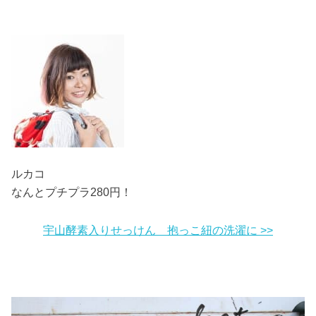
ルカコ
なんとプチプラ280円！
宇山酵素入りせっけん 抱っこ紐の洗濯に >>