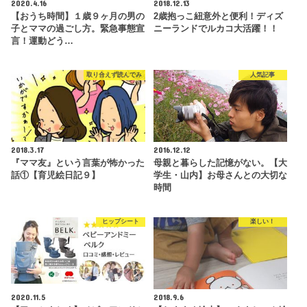
2020.4.16
2018.12.13
【おうち時間】１歳９ヶ月の男の
2歳抱っこ紐意外と便利！ディズ
子とママの過ごし方。緊急事態宣
ニーランドでルカコ大活躍！！
言！運動どう…
取り合えず読んでみ
人気記事
2018.3.17
2016.12.12
『ママ友』という言葉が怖かった
母親と暮らした記憶がない。【大
話①【育児絵日記９】
学生・山内】お母さんとの大切な
時間
ヒップシート
楽しい！
2020.11.5
2018.9.6