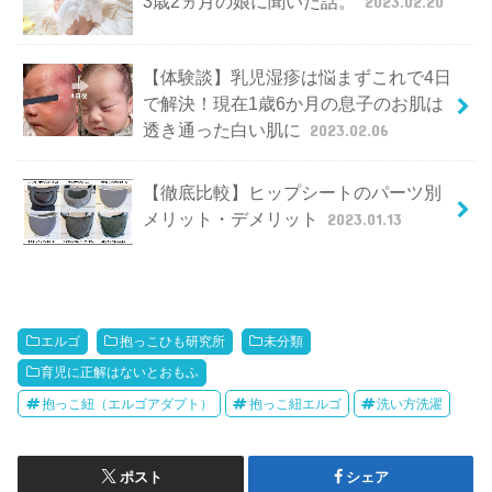
3歳2ヵ月の娘に聞いた話。
2023.02.20
【体験談】乳児湿疹は悩まずこれで4日
で解決！現在1歳6か月の息子のお肌は
透き通った白い肌に
2023.02.06
【徹底比較】ヒップシートのパーツ別
メリット・デメリット
2023.01.13
エルゴ
抱っこひも研究所
未分類
育児に正解はないとおもふ
抱っこ紐（エルゴアダプト）
抱っこ紐エルゴ
洗い方洗濯
ポスト
シェア