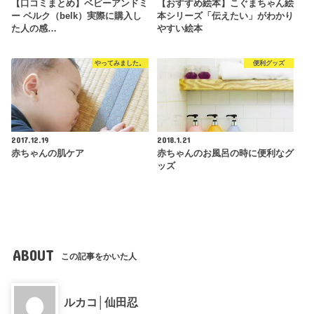
【口コミまとめ】ベビーアンドミ
【おすすめ絵本】こぐまちゃん絵
ー ベルク（belk）実際に購入し
本シリーズ「伝えたい」がわかり
た人の感…
やすい絵本
やってみました。
便利グッズ
2017.12.19
2018.1.21
赤ちゃんの肌ケア
赤ちゃんのお風呂の時に便利なグ
ッズ
ABOUT
この記事をかいた人
ルカコ│仙田忍