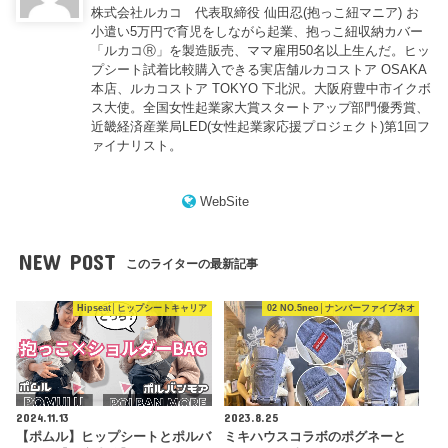
株式会社ルカコ 代表取締役 仙田忍(抱っこ紐マニア) お
小遣い5万円で育児をしながら起業、抱っこ紐収納カバー
「ルカコⓇ」を製造販売、ママ雇用50名以上生んだ。ヒッ
プシート試着比較購入できる実店舗ルカコストア OSAKA
本店、ルカコストア TOKYO 下北沢。大阪府豊中市イクボ
ス大使。全国女性起業家大賞スタートアップ部門優秀賞、
近畿経済産業局LED(女性起業家応援プロジェクト)第1回フ
ァイナリスト。
WebSite
NEW POST
このライターの最新記事
Hipseat│ヒップシートキャリア
02 NO.5neo│ナンバーファイブネオ
2024.11.13
2023.8.25
【ポムル】ヒップシートとポルバ
ミキハウスコラボのポグネーと