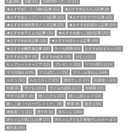
1歳
(46)
2歳
(41)
100円均一グッズ
(11)
★おすすめ1・2・3歳の記事
(51)
★おすすめおもちゃ記事
(8)
★おすすめヒップシートの記事
(21)
★おすすめママの記事
(21)
★おすすめ便利育児グッズ記事
(23)
★おすすめ妊婦さん記事
(24)
★おすすめ子どもの記事
(21)
★おすすめ抱っこ紐の記事
(20)
★おすすめ絵本記事
(10)
★おすすめ赤ちゃん記事
(49)
★おすすめ離乳食記事
(26)
おうち時間
(43)
おすすめおもちゃ
(16)
おすすめお菓子
(9)
おすすめ絵本
(19)
おむつ
(11)
ヒップシートキャリア
(12)
プレゼント
(33)
ママの努力
(114)
ママの悩み
(135)
ママは忙しい
(29)
ママ・お母さん
(148)
ルカコ
(52)
ルカコストア
(21)
便利グッズ
(27)
出産祝い
(11)
妊婦
(8)
子ども
(163)
子どもの成長
(117)
幼稚園
(20)
手作りお菓子
(8)
抱っこひも
(22)
抱っこ紐エルゴ
(19)
抱っこ紐（ベビーアンドミー）
(8)
教育
(8)
育児
(194)
腰痛肩こり
(11)
豊中市
(8)
赤ちゃん
(180)
赤ちゃんの気になる事
(21)
赤ちゃん子どもの食物アレルギー
(17)
離乳食
(55)