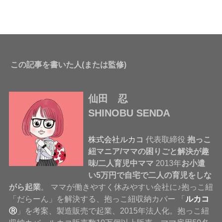
この記事を書いた人(または監修)
仙田 忍
SHINOBU SENDA
株式会社ルカコ
代表取締役
抱っこ
紐マニア/ママの困りごと解決が趣
味/二人育児中ママ
2013年
お小遣
い5万円で自宅で二人の育児をしな
がら起業
。 ママが働きやすく休みやすい会社に♪抱っこ紐
「だらーん」を解決する、抱っこ紐収納カバー 「
ルカコ
Ⓡ
」を考案、製造販売で起業、2015年法人化。抱っこ紐