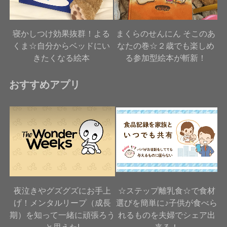
寝かしつけ効果抜群！よる
まくらのせんにん そこのあ
くま☆自分からベッドにい
なたの巻☆２歳でも楽しめ
きたくなる絵本
る参加型絵本が斬新！
おすすめアプリ
夜泣きやグズグズにお手上
☆ステップ離乳食☆で食材
げ！メンタルリープ（成長
選びを簡単に♪子供が食べら
期）を知って一緒に頑張ろう
れるものを夫婦でシェア出
と思えた!
来る！