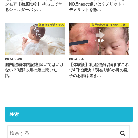
ンモア【徹底比較】 抱っこでき
NO.5neoの違いは？メリット・
るショルダーバッ…
デメリットを徹…
取り合えず読んでみ
育児の気づき（baby0~2歳）
2023.2.20
2023.2.6
胎内記憶(体内記憶)聞いてはいけ
【体験談】乳児湿疹は悩まずこれ
ない？3歳2ヵ月の娘に聞いた
で4日で解決！現在1歳6か月の息
話。
子のお肌は透き…
検索