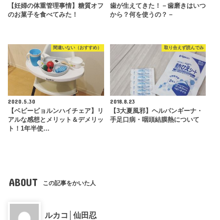
【妊婦の体重管理事情】糖質オフ
歯が生えてきた！－歯磨きはいつ
のお菓子を食べてみた！
から？何を使うの？－
間違いない（おすすめ）
取り合えず読んでみ
2020.5.30
2018.8.23
【ベビービョルンハイチェア】リ
【3大夏風邪】ヘルパンギーナ・
アルな感想とメリット＆デメリッ
手足口病・咽頭結膜熱について
ト！1年半使…
ABOUT
この記事をかいた人
ルカコ│仙田忍