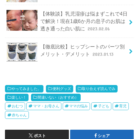
【体験談】乳児湿疹は悩まずこれで4日
で解決！現在1歳6か月の息子のお肌は
透き通った白い肌に
2023.02.06
【徹底比較】ヒップシートのパーツ別
メリット・デメリット
2023.01.13
やってみました。
便利グッズ
取り合えず読んでみ
楽しい！
間違いない（おすすめ）
おむつ
ママ・お母さん
ママの悩み
子ども
育児
赤ちゃん
ポスト
シェア