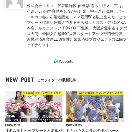
株式会社ルカコ 代表取締役 仙田忍(抱っこ紐マニア) お
小遣い5万円で育児をしながら起業、抱っこ紐収納カバー
「ルカコⓇ」を製造販売、ママ雇用50名以上生んだ。ヒッ
プシート試着比較購入できる実店舗ルカコストア OSAKA
本店、ルカコストア TOKYO 下北沢。大阪府豊中市イクボ
ス大使。全国女性起業家大賞スタートアップ部門優秀賞、
近畿経済産業局LED(女性起業家応援プロジェクト)第1回フ
ァイナリスト。
WebSite
NEW POST
このライターの最新記事
Hipseat│ヒップシートキャリア
02 NO.5neo│ナンバーファイブネオ
2024.11.13
2023.8.25
【ポムル】ヒップシートとポルバ
ミキハウスコラボのポグネーと