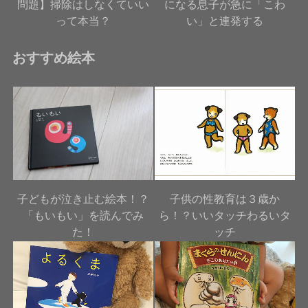
問題】掃除はしなくていい
になる息子が急に「こわ
って本当？
い」と連発する
おすすめ絵本
子どもが泣き止む絵本！？
子供の性教育は３歳か
「もいもい」を読んでみ
ら！？いいタッチわるいタ
た！
ッチ