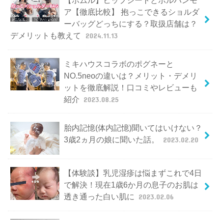
【ポムル】ヒップシートとポルバンモ
ア【徹底比較】 抱っこできるショルダ
ーバッグどっちにする？取扱店舗は？
デメリットも教えて
2024.11.13
ミキハウスコラボのポグネーと
NO.5neoの違いは？メリット・デメリ
ットを徹底解説！口コミやレビューも
紹介
2023.08.25
胎内記憶(体内記憶)聞いてはいけない？
3歳2ヵ月の娘に聞いた話。
2023.02.20
【体験談】乳児湿疹は悩まずこれで4日
で解決！現在1歳6か月の息子のお肌は
透き通った白い肌に
2023.02.06