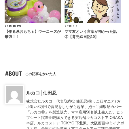
2019.10.29
2018.6.8
【作る系おもちゃ】ウーニーズが
ママ友という言葉が怖かった話
最強！！
②【育児絵日記10】
ABOUT
この記事をかいた人
ルカコ│仙田忍
株式会社ルカコ 代表取締役 仙田忍(抱っこ紐マニア) お
小遣い5万円で育児をしながら起業、抱っこ紐収納カバー
「ルカコⓇ」を製造販売、ママ雇用50名以上生んだ。ヒッ
プシート試着比較購入できる実店舗ルカコストア OSAKA
本店、ルカコストア TOKYO 下北沢。大阪府豊中市イクボ
ス大使。全国女性起業家大賞スタートアップ部門優秀賞、