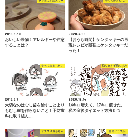
取り合えず読んでみ
やってみました。
2018.5.30
2020.4.28
おいしい果物！アレルギーや注意
【おうち時間】ケンタッキーの再
することは？
現レシピが最強にケンタッキーだ
った！
やってみました。
取り合えず読んでみ
2018.8.1
2020.12.14
大切なのはむし歯を治すことより
14キロ増えて、17キロ痩せた。
もむし歯を作らないこと！予防歯
私の産後ダイエット方法５つ
科に取り組ん…
オススメおもちゃ
育児イラスト