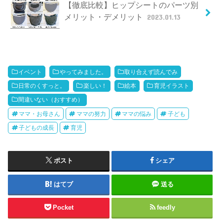
【徹底比較】ヒップシートのパーツ別
メリット・デメリット
2023.01.13
イベント
やってみました。
取り合えず読んでみ
日常のくすっと。
楽しい！
絵本
育児イラスト
間違いない（おすすめ）
ママ・お母さん
ママの努力
ママの悩み
子ども
子どもの成長
育児
ポスト
シェア
はてブ
送る
Pocket
feedly