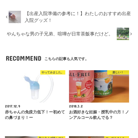
【出産入院準備の参考に！】わたしのおすすめ出産
入院グッズ！
やんちゃな男の子兄弟、喧嘩が日常茶飯事だけど。
RECOMMEND
こちらの記事も人気です。
やってみました。
楽しい！
2017.12.9
2018.3.2
赤ちゃんの免疫力低下！ー初めて
お酒好きな妊娠・授乳中の方！ノ
の鼻づまり！ー
ンアルコール飲んでる？