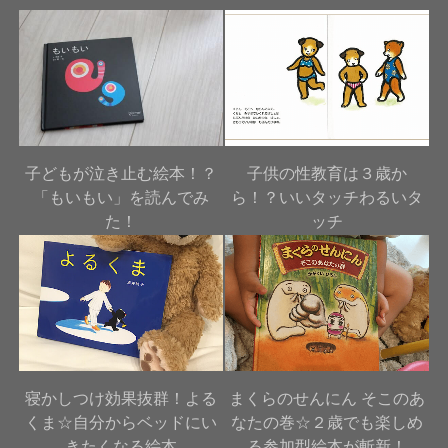
子どもが泣き止む絵本！？
子供の性教育は３歳か
「もいもい」を読んでみ
ら！？いいタッチわるいタ
た！
ッチ
寝かしつけ効果抜群！よる
まくらのせんにん そこのあ
くま☆自分からベッドにい
なたの巻☆２歳でも楽しめ
きたくなる絵本
る参加型絵本が斬新！