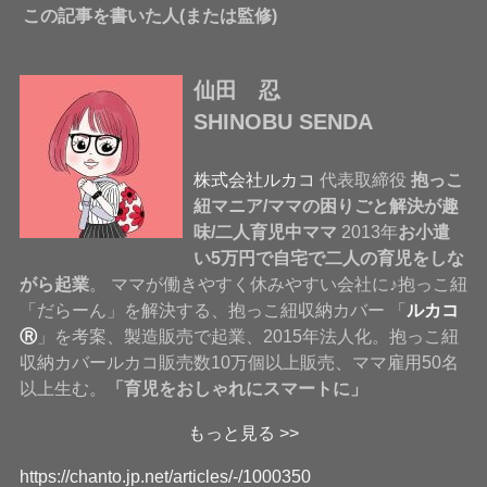
この記事を書いた人(または監修)
仙田 忍
SHINOBU SENDA
株式会社ルカコ
代表取締役
抱っこ
紐マニア/ママの困りごと解決が趣
味/二人育児中ママ
2013年
お小遣
い5万円で自宅で二人の育児をしな
がら起業
。 ママが働きやすく休みやすい会社に♪抱っこ紐
「だらーん」を解決する、抱っこ紐収納カバー 「
ルカコ
Ⓡ
」を考案、製造販売で起業、2015年法人化。抱っこ紐
収納カバールカコ販売数10万個以上販売、ママ雇用50名
以上生む。
「育児をおしゃれにスマートに」
もっと見る >>
https://chanto.jp.net/articles/-/1000350