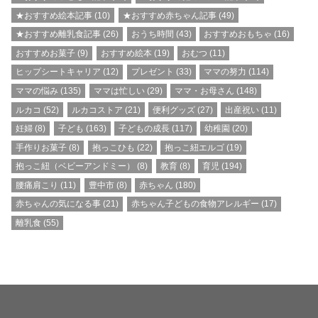
★おすすめ絵本記事
(10)
★おすすめ赤ちゃん記事
(49)
★おすすめ離乳食記事
(26)
おうち時間
(43)
おすすめおもちゃ
(16)
おすすめお菓子
(9)
おすすめ絵本
(19)
おむつ
(11)
ヒップシートキャリア
(12)
プレゼント
(33)
ママの努力
(114)
ママの悩み
(135)
ママは忙しい
(29)
ママ・お母さん
(148)
ルカコ
(52)
ルカコストア
(21)
便利グッズ
(27)
出産祝い
(11)
妊婦
(8)
子ども
(163)
子どもの成長
(117)
幼稚園
(20)
手作りお菓子
(8)
抱っこひも
(22)
抱っこ紐エルゴ
(19)
抱っこ紐（ベビーアンドミー）
(8)
教育
(8)
育児
(194)
腰痛肩こり
(11)
豊中市
(8)
赤ちゃん
(180)
赤ちゃんの気になる事
(21)
赤ちゃん子どもの食物アレルギー
(17)
離乳食
(55)