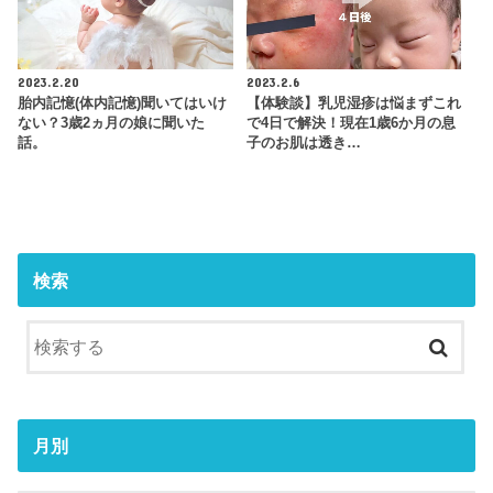
2023.2.20
2023.2.6
胎内記憶(体内記憶)聞いてはいけ
【体験談】乳児湿疹は悩まずこれ
ない？3歳2ヵ月の娘に聞いた
で4日で解決！現在1歳6か月の息
話。
子のお肌は透き…
検索
月別