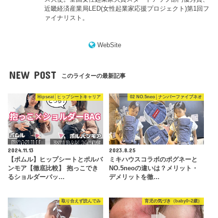
近畿経済産業局LED(女性起業家応援プロジェクト)第1回フ
ァイナリスト。
WebSite
NEW POST
このライターの最新記事
Hipseat│ヒップシートキャリア
02 NO.5neo│ナンバーファイブネオ
2024.11.13
2023.8.25
【ポムル】ヒップシートとポルバ
ミキハウスコラボのポグネーと
ンモア【徹底比較】 抱っこでき
NO.5neoの違いは？メリット・
るショルダーバッ…
デメリットを徹…
取り合えず読んでみ
育児の気づき（baby0~2歳）