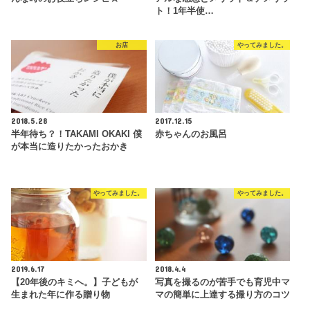
ト！1年半使…
お店
やってみました。
2018.5.28
2017.12.15
半年待ち？！TAKAMI OKAKI 僕
赤ちゃんのお風呂
が本当に造りたかったおかき
やってみました。
やってみました。
2019.6.17
2018.4.4
【20年後のキミへ。】子どもが
写真を撮るのが苦手でも育児中マ
生まれた年に作る贈り物
マの簡単に上達する撮り方のコツ