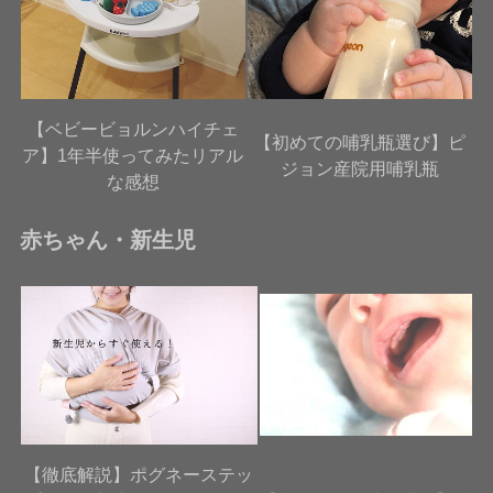
【ベビービョルンハイチェ
【初めての哺乳瓶選び】ピ
ア】1年半使ってみたリアル
ジョン産院用哺乳瓶
な感想
赤ちゃん・新生児
【徹底解説】ポグネーステッ