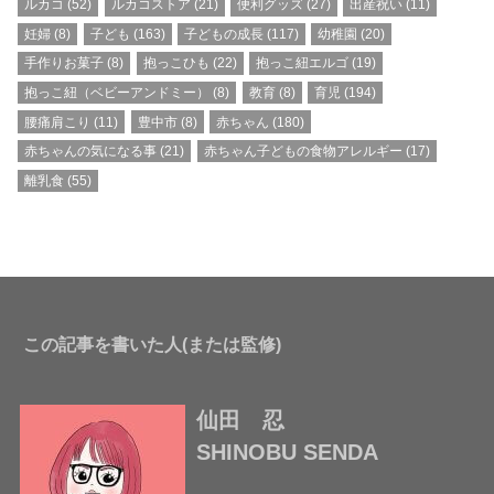
ルカコ
(52)
ルカコストア
(21)
便利グッズ
(27)
出産祝い
(11)
妊婦
(8)
子ども
(163)
子どもの成長
(117)
幼稚園
(20)
手作りお菓子
(8)
抱っこひも
(22)
抱っこ紐エルゴ
(19)
抱っこ紐（ベビーアンドミー）
(8)
教育
(8)
育児
(194)
腰痛肩こり
(11)
豊中市
(8)
赤ちゃん
(180)
赤ちゃんの気になる事
(21)
赤ちゃん子どもの食物アレルギー
(17)
離乳食
(55)
この記事を書いた人(または監修)
仙田 忍
SHINOBU SENDA