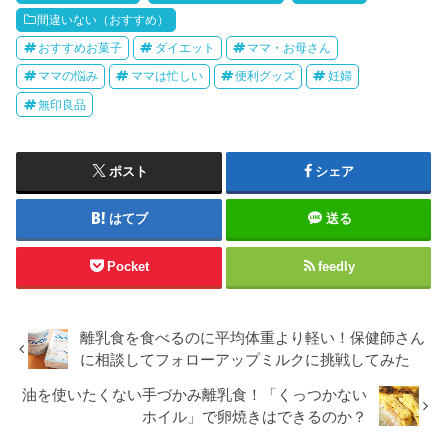
間違いない（おすすめ）
おすすめお菓子
ダイエット
ママ・お母さん
ママの悩み
ママは忙しい
便利グッズ
妊婦
無印良品
ポスト
シェア
はてブ
送る
Pocket
feedly
離乳食を食べるのに平均体重より軽い！保健師さん
に相談してフォローアップミルクに挑戦してみた
油を使いたくない手づかみ離乳食！「くっつかない
ホイル」で卵焼きはできるのか？