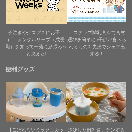
夜泣きやグズグズにお手上
☆ステップ離乳食☆で食材
げ！メンタルリープ（成長
選びを簡単に♪子供が食べら
期）を知って一緒に頑張ろう
れるものを夫婦でシェア出
と思えた!
来る！
便利グッズ
【こぼれないミラクルカッ
冷凍した離乳食、チンする