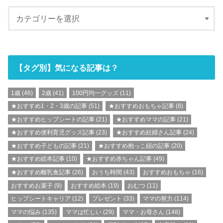
【タグ別】気になる記事は？
1歳
(46)
2歳
(41)
100円均一グッズ
(11)
★おすすめ1・2・3歳の記事
(51)
★おすすめおもちゃ記事
(8)
★おすすめヒップシートの記事
(21)
★おすすめママの記事
(21)
★おすすめ便利育児グッズ記事
(23)
★おすすめ妊婦さん記事
(24)
★おすすめ子どもの記事
(21)
★おすすめ抱っこ紐の記事
(20)
★おすすめ絵本記事
(10)
★おすすめ赤ちゃん記事
(49)
★おすすめ離乳食記事
(26)
おうち時間
(43)
おすすめおもちゃ
(16)
おすすめお菓子
(9)
おすすめ絵本
(19)
おむつ
(11)
ヒップシートキャリア
(12)
プレゼント
(33)
ママの努力
(114)
ママの悩み
(135)
ママは忙しい
(29)
ママ・お母さん
(148)