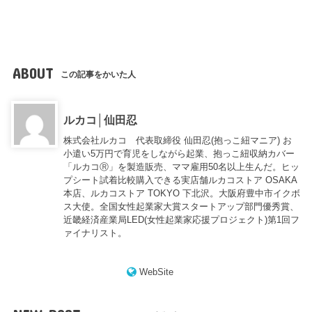
ABOUT
この記事をかいた人
ルカコ│仙田忍
株式会社ルカコ 代表取締役 仙田忍(抱っこ紐マニア) お
小遣い5万円で育児をしながら起業、抱っこ紐収納カバー
「ルカコⓇ」を製造販売、ママ雇用50名以上生んだ。ヒッ
プシート試着比較購入できる実店舗ルカコストア OSAKA
本店、ルカコストア TOKYO 下北沢。大阪府豊中市イクボ
ス大使。全国女性起業家大賞スタートアップ部門優秀賞、
近畿経済産業局LED(女性起業家応援プロジェクト)第1回フ
ァイナリスト。
WebSite