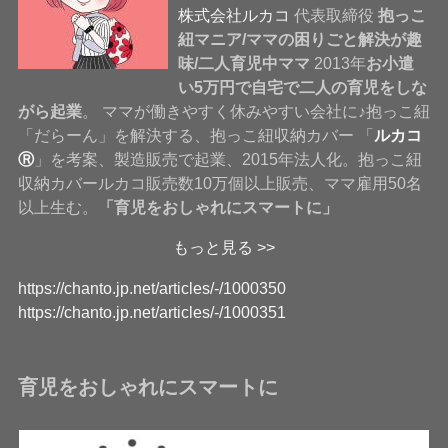
株式会社ルカコ
代表取締役
抱っこ
紐マニア/ママの困りごと解決が趣
味/二人育児中ママ
2013年
お小遣
い5万円で自宅で二人の育児をしな
がら起業
。 ママが働きやすく休みやすい会社に♪抱っこ紐
「だらーん」を解決する、抱っこ紐収納カバー 「
ルカコ
Ⓡ
」を考案、製造販売で起業、2015年法人化。抱っこ紐
収納カバールカコ販売数10万個以上販売、ママ雇用50名
以上生む。
「育児をおしゃれにスマートに」
もっと見る >>
https://chanto.jp.net/articles/-/1000350
https://chanto.jp.net/articles/-/1000351
育児をおしゃれにスマートに