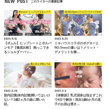
NEW POST
このライターの最新記事
Hipseat│ヒップシートキャリア
02 NO.5neo│ナンバーファイブネオ
2024.11.13
2023.8.25
【ポムル】ヒップシートとポルバ
ミキハウスコラボのポグネーと
ンモア【徹底比較】 抱っこでき
NO.5neoの違いは？メリット・
るショルダーバッ…
デメリットを徹…
取り合えず読んでみ
育児の気づき（baby0~2歳）
2023.2.20
2023.2.6
胎内記憶(体内記憶)聞いてはいけ
【体験談】乳児湿疹は悩まずこれ
ない？3歳2ヵ月の娘に聞いた
で4日で解決！現在1歳6か月の息
話。
子のお肌は透き…