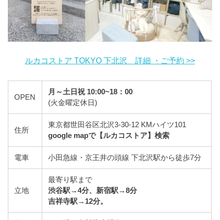
ルカコストア TOKYO 下北沢 詳細 ・ご予約 >>
月～土日祝 10:00~18：00
OPEN
(火金曜定休日)
東京都世田谷区北沢3-30-12 KMハイツ101
住所
google mapで【ルカコストア】検索
電車
小田急線・京王井の頭線 下北沢駅から徒歩7分
最寄り駅まで
立地
渋谷駅→4分、新宿駅→8分
吉祥寺駅→12分。