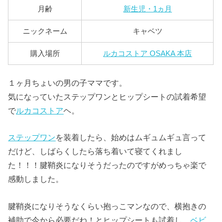
月齢
新生児・1ヵ月
ニックネーム
キャベツ
購入場所
ルカコストア OSAKA 本店
１ヶ月ちょいの男の子ママです。
気になっていたステップワンとヒップシートの試着希望
で
ルカコストア
ヘ。
ステップワン
を装着したら、始めはムギュムギュ言って
だけど、しばらくしたら落ち着いて寝てくれまし
た！！！腱鞘炎になりそうだったのですがめっちゃ楽で
感動しました。
腱鞘炎になりそうなくらい抱っこマンなので、横抱きの
補助で今から必要だね！とヒップシートも試着し、
ベビ