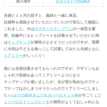
購入場所
ルカコストアOSAKA
夫婦と１ヵ月の息子と、義姉と一緒に来店。
妊婦時も相談させていただいていたので安心して相談に
これました。今は
ポグネーステップワン
の一体型を愛
用。妊娠中にもヒップシートを試着させていただいた時
は
ナップナップ
が相性がよさそうだったのですが、実際
に今回は子どもを抱っこして試着してみたら夫婦ともに
ミアミリー
がしっくり！
他にも全部試着させてもらったのですが、デザインもお
しゃれで収納もあってミアミリーよりになり
ナップナップか迷いましたが、夫が背が高めなのでナッ
プナップは少しきつそうだったのでミアミリーにしまし
た♪
ベルクの前向きよだれカバーのドット柄
がすごく
ミア
ミリーのストーングレー
との相性がよくておしゃれにな