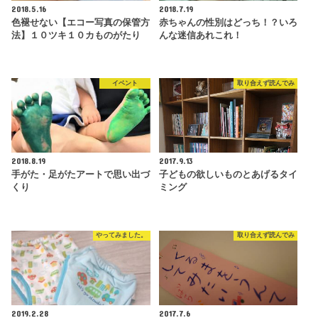
2018.5.16
2018.7.19
色褪せない【エコー写真の保管方
赤ちゃんの性別はどっち！？いろ
法】１０ツキ１０カものがたり
んな迷信あれこれ！
イベント
取り合えず読んでみ
2018.8.19
2017.9.13
手がた・足がたアートで思い出づ
子どもの欲しいものとあげるタイ
くり
ミング
やってみました。
取り合えず読んでみ
2019.2.28
2017.7.6