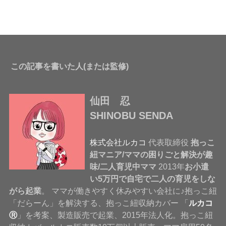
この記事を書いた人(または監修)
仙田 忍
SHINOBU SENDA
株式会社ルカコ
代表取締役
抱っこ
紐マニア/ママの困りごと解決が趣
味/二人育児中ママ
2013年
お小遣
い5万円で自宅で二人の育児をしな
がら起業
。 ママが働きやすく休みやすい会社に♪抱っこ紐
「だらーん」を解決する、抱っこ紐収納カバー 「
ルカコ
Ⓡ
」を考案、製造販売で起業、2015年法人化。抱っこ紐