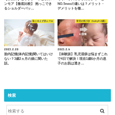
ンモア【徹底比較】 抱っこでき
NO.5neoの違いは？メリット・
るショルダーバッ…
デメリットを徹…
取り合えず読んでみ
育児の気づき（baby0~2歳）
2023.2.20
2023.2.6
胎内記憶(体内記憶)聞いてはいけ
【体験談】乳児湿疹は悩まずこれ
ない？3歳2ヵ月の娘に聞いた
で4日で解決！現在1歳6か月の息
話。
子のお肌は透き…
検索