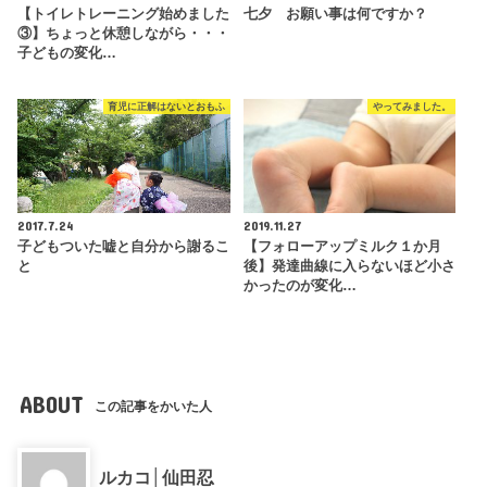
【トイレトレーニング始めました
七夕 お願い事は何ですか？
③】ちょっと休憩しながら・・・
子どもの変化…
育児に正解はないとおもふ
やってみました。
2017.7.24
2019.11.27
子どもついた嘘と自分から謝るこ
【フォローアップミルク１か月
と
後】発達曲線に入らないほど小さ
かったのが変化…
ABOUT
この記事をかいた人
ルカコ│仙田忍