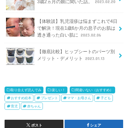
3歳2ヵ月の娘に聞いた話。
2023.02.20
【体験談】乳児湿疹は悩まずこれで4日
で解決！現在1歳6か月の息子のお肌は
透き通った白い肌に
2023.02.06
【徹底比較】ヒップシートのパーツ別
メリット・デメリット
2023.01.13
取り合えず読んでみ
楽しい！
間違いない（おすすめ）
おすすめ絵本
プレゼント
ママ・お母さん
子ども
育児
赤ちゃん
ポスト
シェア