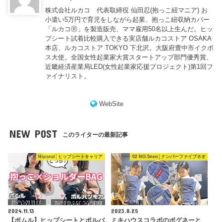
株式会社ルカコ 代表取締役 仙田忍(抱っこ紐マニア) お
小遣い5万円で育児をしながら起業、抱っこ紐収納カバー
「ルカコⓇ」を製造販売、ママ雇用50名以上生んだ。ヒッ
プシート試着比較購入できる実店舗ルカコストア OSAKA
本店、ルカコストア TOKYO 下北沢。大阪府豊中市イクボ
ス大使。全国女性起業家大賞スタートアップ部門優秀賞、
近畿経済産業局LED(女性起業家応援プロジェクト)第1回フ
ァイナリスト。
WebSite
NEW POST
このライターの最新記事
Hipseat│ヒップシートキャリア
02 NO.5neo│ナンバーファイブネオ
2024.11.13
2023.8.25
【ポムル】ヒップシートとポルバ
ミキハウスコラボのポグネーと