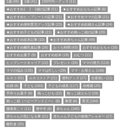
1歳
(46)
2歳
(41)
100円均一グッズ
(11)
★おすすめ1・2・3歳の記事
(51)
★おすすめおもちゃ記事
(8)
★おすすめヒップシートの記事
(21)
★おすすめママの記事
(21)
★おすすめ便利育児グッズ記事
(23)
★おすすめ妊婦さん記事
(24)
★おすすめ子どもの記事
(21)
★おすすめ抱っこ紐の記事
(20)
★おすすめ絵本記事
(10)
★おすすめ赤ちゃん記事
(49)
★おすすめ離乳食記事
(26)
おうち時間
(43)
おすすめおもちゃ
(16)
おすすめお菓子
(9)
おすすめ絵本
(19)
おむつ
(11)
ヒップシートキャリア
(12)
プレゼント
(33)
ママの努力
(114)
ママの悩み
(135)
ママは忙しい
(29)
ママ・お母さん
(148)
ルカコ
(52)
ルカコストア
(21)
便利グッズ
(27)
出産祝い
(11)
妊婦
(8)
子ども
(163)
子どもの成長
(117)
幼稚園
(20)
手作りお菓子
(8)
抱っこひも
(22)
抱っこ紐エルゴ
(19)
抱っこ紐（ベビーアンドミー）
(8)
教育
(8)
育児
(194)
腰痛肩こり
(11)
豊中市
(8)
赤ちゃん
(180)
赤ちゃんの気になる事
(21)
赤ちゃん子どもの食物アレルギー
(17)
離乳食
(55)