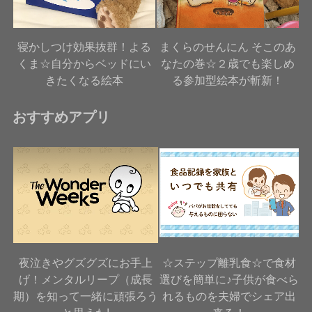
寝かしつけ効果抜群！よる
まくらのせんにん そこのあ
くま☆自分からベッドにい
なたの巻☆２歳でも楽しめ
きたくなる絵本
る参加型絵本が斬新！
おすすめアプリ
夜泣きやグズグズにお手上
☆ステップ離乳食☆で食材
げ！メンタルリープ（成長
選びを簡単に♪子供が食べら
期）を知って一緒に頑張ろう
れるものを夫婦でシェア出